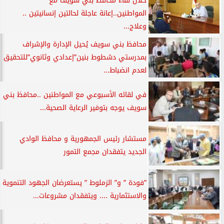
خلال لقاء محافظ بني سويف مع
المواطنين..إعانة عاجلة لحالتين إنسانيتين ..
وعلاج...
محافظ بني سويف يُحيل الإدارة والإشراف
بمدرستي دشطوط بنين”إعدادي وثانوي”للتحقيق
لعدم انضباط...
في لقائه الأسبوعي مع المواطنين ..محافظ بني
سويف يوجه بتوفير الرعاية الصحية...
مستشار رئيس الجمهورية و محافظ الوادي
الجديد يتفقدان مجمع التمور
”فودة ” و” الزملوط ” يستعرضان الجهود التنموية
والاستثمارية .... ويتفقدان مشروعات...