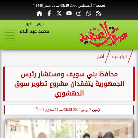
هـ
الجمعة
7 أغسطس 2026
08:29 مـ
22 صفر 1448
رئيس التحرير
محمد عبد اللاه
الرئيسية
أخبار
محافظ بني سويف ومستشار رئيس
الجمهورية يتفقدان مشروع تطوير سوق
الدهشوري
هـ
الإثنين
7 يوليو 2025
03:58 مـ
11 محرّم 1447