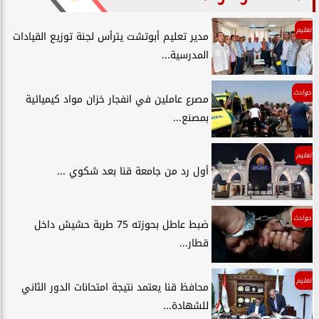
تعليم
مدير تعليم أبوتشت يترأس لجنة توزيع القيادات
المدرسية...
حوادث
مصرع عاملين في انفجار خزان مواد كيميائية
بمصنع...
تعليم
أول رد من جامعة قنا بعد شكوي ...
حوادث
ضبط عاطل بحوزته 75 طربة حشيش داخل
قطار...
تعليم
محافظ قنا يعتمد نتيجة امتحانات الدور الثاني
للشهادة...