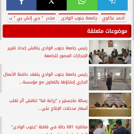
أحمد عكاوي
جامعة جنوب الوادى
مخدر ” جي إتش بي ” ب
موضوعات متعلقة
رئيس جامعة جنوب الوادى يناقش إعداد تقرير
الإنجازات المصور للجامعة
رئيس جامعة جنوب الوادي يتفقد حاضنة الأعمال
الجاري إنشاؤها بالتعاون مع مؤسسة...
رسالة ماجستير بـ ”زراعة قنا” تناقش أثر تقلب
أسعار مدخلات الإنتاج على...
مناظرة 681 حالة في قافلة ”جنوب الوادى”