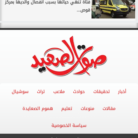
فتاة تنهي حياتها بسبب انفصال والديها بمركز
قوص...
أخبار
تحقيقات
حوادث
ملاعب
تراث
سوشيال
مقالات
منوعات
تعليم
هموم الصعايدة
سياسة الخصوصية