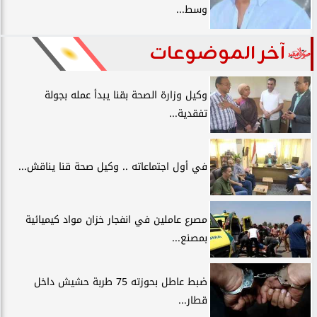
وسط...
آخر الموضوعات
وكيل وزارة الصحة بقنا يبدأ عمله بجولة
تفقدية...
في أول اجتماعاته .. وكيل صحة قنا يناقش...
مصرع عاملين في انفجار خزان مواد كيميائية
بمصنع...
ضبط عاطل بحوزته 75 طربة حشيش داخل
قطار...