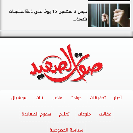
حبس 3 متهمين 15 يومًا علي ذمةالتحقيقات
بتهمة...
أخبار
تحقيقات
حوادث
ملاعب
تراث
سوشيال
مقالات
منوعات
تعليم
هموم الصعايدة
سياسة الخصوصية