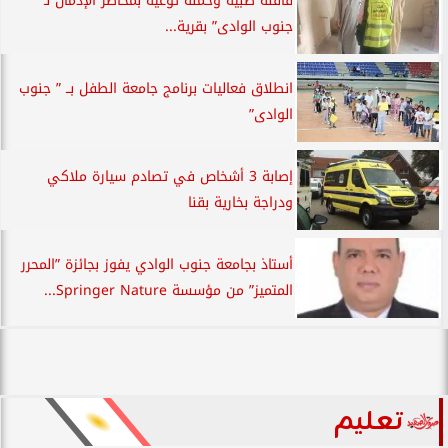
قافلة طبية وحملة توعية بمخاطر الإدمان لـ ”
جنوب الوادى” بقرية...
انطلاق فعاليات برنامج جامعة الطفل بــ ” جنوب
الوادى”
إصابة 3 أشخاص في تصادم سيارة ملاكي
ودراجة بخارية بقنا
أستاذ بجامعة جنوب الوادي يفوز بجائزة ”المحرر
المتميز” من مؤسسة Springer Nature...
تعليم