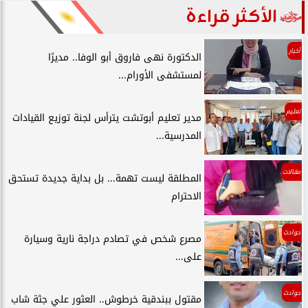
الأكثر قراءة
أخبار
الدكتورة نهى فاروق أبو الوفا.. مديرًا
لمستشفى الأورام...
تعليم
مدير تعليم أبوتشت يترأس لجنة توزيع القيادات
المدرسية...
مقالات
المطلقة ليست تهمة... بل بداية جديدة تستحق
الاحترام
حوادث
مصرع شخص في تصادم دراجة نارية وسيارة
على...
حوادث
مقتول ببندقية خرطوش.. العثور علي جثة شاب