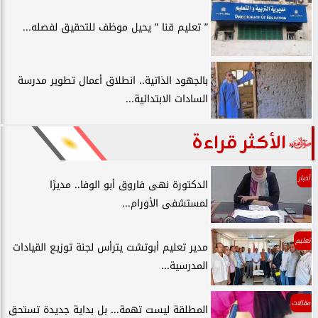
” تعليم قنا ” يحيل موظف للتحقيق لفصله...
بالجهود الذاتية.. انطلاق أعمال تطوير مدرسة
السادات الابتدائية...
الأكثر قراءة
أخبار
الدكتورة نهى فاروق أبو الوفا.. مديرًا
لمستشفى الأورام...
تعليم
مدير تعليم أبوتشت يترأس لجنة توزيع القيادات
المدرسية...
مقالات
المطلقة ليست تهمة... بل بداية جديدة تستحق