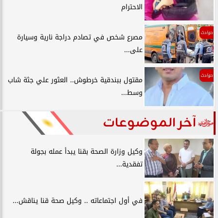
الاحترام
حوادث
مصرع شخص في تصادم دراجة نارية وسيارة
على...
حوادث
مقتول ببندقية خرطوش.. العثور علي جثة شاب
وسط...
آخر الموضوعات
وكيل وزارة الصحة بقنا يبدأ عمله بجولة
تفقدية...
في أول اجتماعاته .. وكيل صحة قنا يناقش...