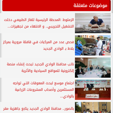
موضوعات متعلقة
الزملوط :المحطة الرئيسية للغاز الطبيعي دخلت
التشغيل التجريبي.. و الانتهاء من تجهيزات...
فحص عدد من المركبات في قافلة مرورية بمركز
بلاط بـ الوادي الجديد
نائب محافظ الوادي الجديد تبحث إنشاء منصة
إلكترونية للمواقع السياحية والأثرية
اجتماع موسع لبحث المعوقات التي تواجه
المستثمرين وأصحاب المشروعات الزراعية
بالوادي...
بالصور.. محافظ الوادي الجديد يتابع جاهزية مقر