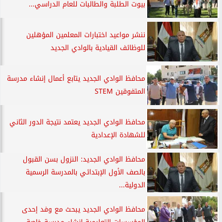
بيوت الطلبة والطالبات للعام الدراسي...
ننشر مواعيد اختبارات المعلمين المؤهلين
للوظائف القيادية بالوادي الجديد
محافظ الوادي الجديد يتابع أعمال إنشاء مدرسة
المتفوقين STEM
محافظ الوادي الجديد يعتمد نتيجة الدور الثاني
للشهادة الإعدادية
محافظ الوادي الجديد: النزول بسن القبول
بالصف الأول الإبتدائي بالمدرسة الرسمية
الدولية...
محافظ الوادي الجديد يبحث مع وفد إحدى