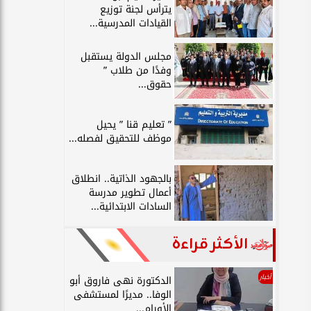
يترأس لجنة توزيع
القيادات المدرسية...
مجلس الدولة يستقبل
وفدًا من طلاب ”
حقوق...
” تعليم قنا ” يحيل
موظف للتحقيق لفصله...
بالجهود الذاتية.. انطلاق
أعمال تطوير مدرسة
السادات الابتدائية...
الأكثر قراءة
أخبار
الدكتورة نهى فاروق أبو
الوفا.. مديرًا لمستشفى
الأورام...