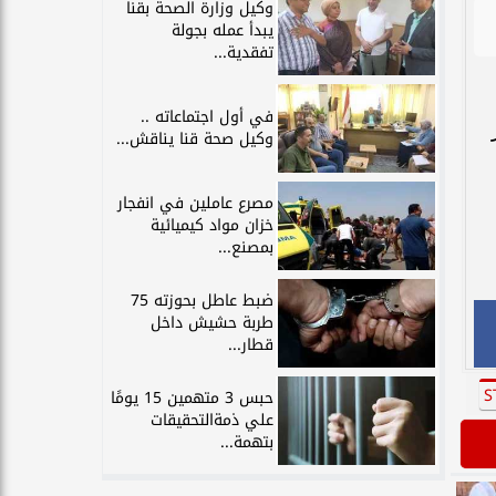
وكيل وزارة الصحة بقنا
يبدأ عمله بجولة
تفقدية...
في أول اجتماعاته ..
ر
وكيل صحة قنا يناقش...
مصرع عاملين في انفجار
خزان مواد كيميائية
بمصنع...
ضبط عاطل بحوزته 75
طربة حشيش داخل
قطار...
حبس 3 متهمين 15 يومًا
علي ذمةالتحقيقات
بتهمة...