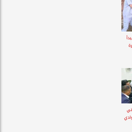
بدأ
ة
اني
وادي