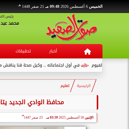
هـ
الخميس
6 أغسطس 2026
09:48 مـ
21 صفر 1448
رئيس التح
محمد عبد ا
أخبار
تحقيقات
ع بالفيوم
في أول اجتماعاته .. وكيل صحة قنا يناقش مع عدد من ال
الرئيسية
تعليم
محافظ الوادي الجديد يتابع
هـ
الإثنين
18 أغسطس 2025
03:59 مـ
23 صفر 1447