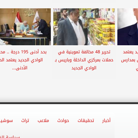
د يعتمد
تحرير 48 مخالفة تموينية في
بحد أدنى 195 درجة ..
ول بمدارس
حملات بمركزي الداخلة وباريس بـ
الوادي الجديد يعتمد الح
ي
الوادي الجديد
الأدنى...
أخبار
تحقيقات
حوادث
ملاعب
تراث
سوشيا
سياسة ال