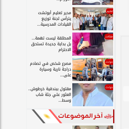
تعليم
مدير تعليم أبوتشت
يترأس لجنة توزيع
القيادات المدرسية...
مقالات
المطلقة ليست تهمة...
بل بداية جديدة تستحق
الاحترام
حوادث
مصرع شخص في تصادم
دراجة نارية وسيارة
على...
حوادث
مقتول ببندقية خرطوش..
العثور علي جثة شاب
وسط...
آخر الموضوعات