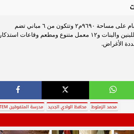
ت
من جانبه، أوضح الزملوط أن المدرسة تُقام على مساحة ٩٦٩٠م٢ وتتكون من ٦ مباني تضم
الفصول الدراسية ومباني إقامة منفصلة للبنين والبنات و١٢ معمل متنوع ومطعم وقاعات استذكا
ددة الأغراض.
محمد الزملوط
محافظ الوادي الجديد
مدرسة المتفوقين STEM