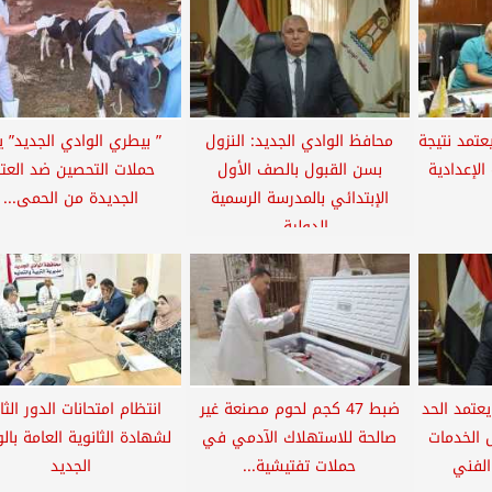
عتمد نتيجة
محافظ الوادي الجديد: النزول
” بيطري الوادي الجديد” ي
الإعدادية
بسن القبول بالصف الأول
حملات التحصين ضد العتر
الإبتدائي بالمدرسة الرسمية
الجديدة من الحمى...
الدولية...
عتمد الحد
ضبط 47 كجم لحوم مصنعة غير
انتظام امتحانات الدور الث
 الخدمات
صالحة للاستهلاك الآدمي في
لشهادة الثانوية العامة بال
الفني
حملات تفتيشية...
الجديد