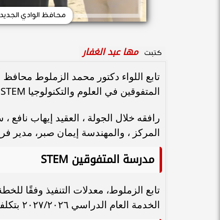
محافظ الوادي الجديد ي
مها عبد الغفار
كتبت
تابع اللواء دكتور محمد الزملوط محافظ ا
المتفوقين في العلوم والتكنولوجيا STEM بمقر مديرية التربية والتعليم سابقًا مدينة الخارجة
رافقه خلال الجولة ، العقيد إيهاب نافع 
المركز ، والمهندسة إيمان صبر، مدير فرع ه
مدرسة المتفوقين STEM
تابع الزملوط، معدلات التنفيذ وفقًا للخط
الخدمة العام الدراسي ٢٠٢٧/٢٠٢٦ بتكلفة إجمالية تقدر بنحو ٩ مليون جنيه