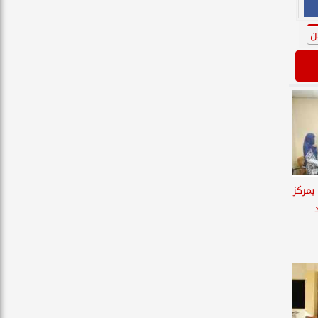
ن
بمركز