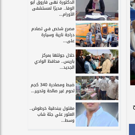
الدكتورة نهى فاروق أبو
الوفا.. مديرًا لمستشفى
الأورام...
مصرع شخص في تصادم
دراجة نارية وسيارة
على...
خلال جولتها بمركز
باريس.. محافظ الوادي
الجديد...
ضبط ومصادرة 340 كجم
لحوم غير صالحة وتحرير...
مقتول ببندقية خرطوش..
العثور علي جثة شاب
وسط...