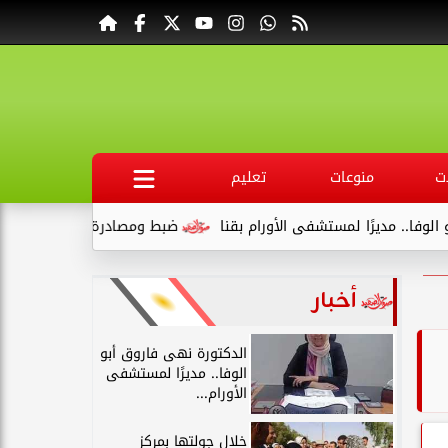
ت
منوعات
تعليم
ا لمستشفى الأورام بقنا
ضبط ومصادرة 340 كجم لحوم غير صالحة وتحرير 39 مخالفة في المنيا
أخبار
الدكتورة نهى فاروق أبو
الوفا.. مديرًا لمستشفى
الأورام...
خلال جولتها بمركز