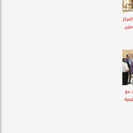
لمركز
ملين
ث مع
يمية