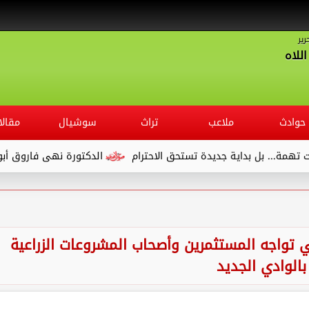
رير
للاه
حوادث
ملاعب
تراث
سوشيال
مقالا
داية جديدة تستحق الاحترام
الدكتورة نهى فاروق أبو الوفا.. مديرً
 تواجه المستثمرين وأصحاب المشروعات الزراعية
بالوادي الجديد