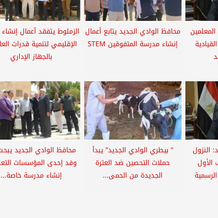
 المعلمين
محافظ الوادي الجديد يتابع أعمال
الزملوط يتفقد أعمال إنشاء ا
لقيادية
إنشاء مدرسة المتفوقين STEM
الإقليمي لتنمية قدرات العا
د
بالجهاز الإداري
: النزول
” بيطري الوادي الجديد” يبدأ
محافظ الوادي الجديد يبح
 الأول
حملات التحصين ضد العترة
وفد إحدى المؤسسات التعل
الرسمية
الجديدة من الحمى...
إنشاء مدرسة خاصة...