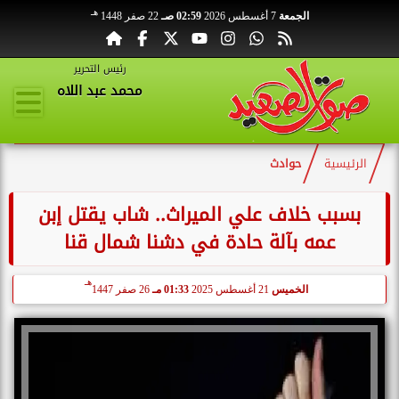
هـ
الجمعة
7 أغسطس 2026
02:59 صـ
22 صفر 1448
رئيس التحرير
محمد عبد اللاه
الرئيسية
حوادث
بسبب خلاف علي الميراث.. شاب يقتل إبن
عمه بآلة حادة في دشنا شمال قنا
هـ
الخميس
21 أغسطس 2025
01:33 مـ
26 صفر 1447