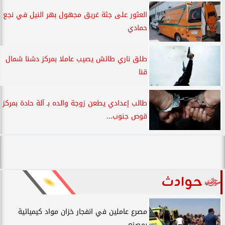
العثور على جثة غريق مجهول بهر النيل في نجع
حمادي
طلق ناري طائش يصيب عاملا بمركز دشنا شمال
قنا
طالب إعدادي يطعن زوجة والده بـ آلة حادة بمركز
قوص جنوب...
حوادث
مصرع عاملين في انفجار خزان مواد كيميائية
بمصنع...