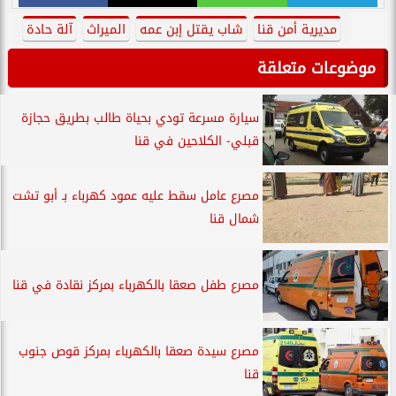
مديرية أمن قنا
شاب يقتل إبن عمه
الميراث
آلة حادة
موضوعات متعلقة
سيارة مسرعة تودي بحياة طالب بطريق حجازة
قبلي- الكلاحين في قنا
مصرع عامل سقط عليه عمود كهرباء بـ أبو تشت
شمال قنا
مصرع طفل صعقا بالكهرباء بمركز نقادة في قنا
مصرع سيدة صعقا بالكهرباء بمركز قوص جنوب
قنا