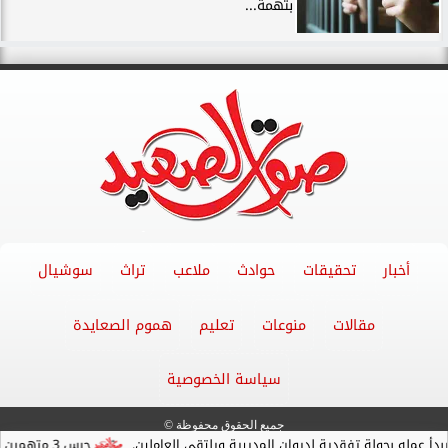
بتهمة...
أخبار
تحقيقات
حوادث
ملاعب
تراث
سوشيال
مقالات
منوعات
تعليم
هموم الصعايدة
سياسة الخصوصية
جميع الحقوق محفوظة ©
مله بجولة تفقدية لديوان المديرية ويلتقي العاملين.
حبس 3 متهمين 15 يومًا علي ذمةالتحقيقات بتهمة التنقيب عن الآثار داخل...