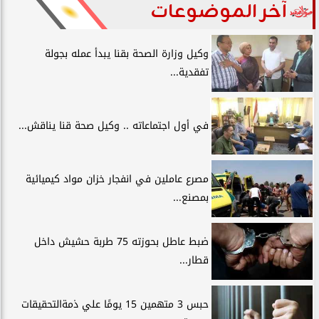
آخر الموضوعات
وكيل وزارة الصحة بقنا يبدأ عمله بجولة
تفقدية...
في أول اجتماعاته .. وكيل صحة قنا يناقش...
مصرع عاملين في انفجار خزان مواد كيميائية
بمصنع...
ضبط عاطل بحوزته 75 طربة حشيش داخل
قطار...
حبس 3 متهمين 15 يومًا علي ذمةالتحقيقات