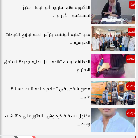
أخبار
الدكتورة نهى فاروق أبو الوفا.. مديرًا
لمستشفى الأورام...
تعليم
مدير تعليم أبوتشت يترأس لجنة توزيع القيادات
المدرسية...
مقالات
المطلقة ليست تهمة... بل بداية جديدة تستحق
الاحترام
حوادث
مصرع شخص في تصادم دراجة نارية وسيارة
على...
حوادث
مقتول ببندقية خرطوش.. العثور علي جثة شاب
وسط...