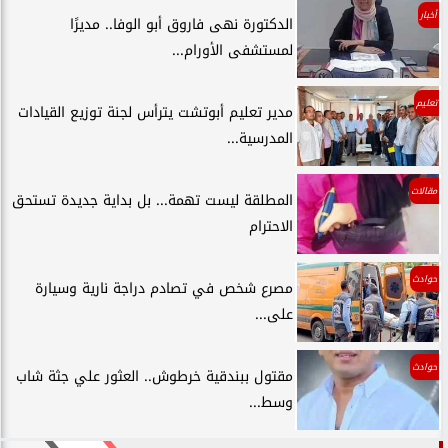
أخبار
الدكتورة نهى فاروق أبو الوفا.. مديرًا
لمستشفى الأورام...
تعليم
مدير تعليم أبوتشت يترأس لجنة توزيع القيادات
المدرسية...
مقالات
المطلقة ليست تهمة... بل بداية جديدة تستحق
الاحترام
حوادث
مصرع شخص في تصادم دراجة نارية وسيارة
على...
حوادث
مقتول ببندقية خرطوش.. العثور علي جثة شاب
وسط...