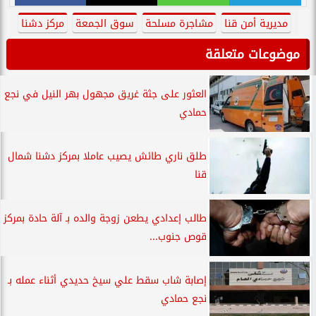
مديرية أمن قنا
مشاجرة مسلحة
سوق الجمعة
مركز دشنا
موضوعات متعلقة
العثور على جثة غريق مجهول بهر النيل في نجع
حمادي
طلق ناري طائش يصيب عاملا بمركز دشنا شمال
قنا
طالب إعدادي يطعن زوجة والده بـ آلة حادة بمركز
قوص جنوب...
إصابة شاب سقط علي سيخ حديدي أثناء عمله بـ
نجع حمادي