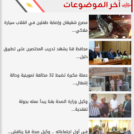
آخر الموضوعات
مصرع شقيقان وإصابة طفلين في انقلاب سيارة
ملاكي...
محافظ قنا يشهد تدريب المختصين على تطبيق
دليل...
حملة مكبرة تضبط 32 مخالفة تموينية وحالة
إشغال...
وكيل وزارة الصحة بقنا يبدأ عمله بجولة
تفقدية...
في أول اجتماعاته .. وكيل صحة قنا يناقش...