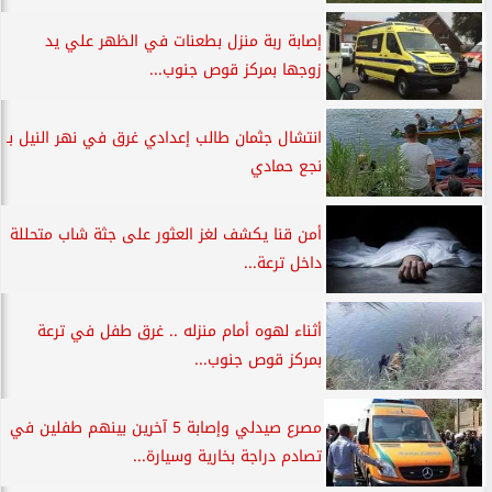
إصابة ربة منزل بطعنات في الظهر علي يد
زوجها بمركز قوص جنوب...
انتشال جثمان طالب إعدادي غرق في نهر النيل بـ
نجع حمادي
أمن قنا يكشف لغز العثور على جثة شاب متحللة
داخل ترعة...
أثناء لهوه أمام منزله .. غرق طفل في ترعة
بمركز قوص جنوب...
مصرع صيدلي وإصابة 5 آخرين بينهم طفلين في
تصادم دراجة بخارية وسيارة...