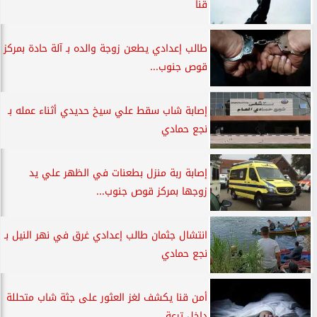
قنا
طالب إعدادي يطعن زوجة والده بـ آلة حادة بمركز
قوص جنوب...
إصابة شاب سقط علي سيخ حديدي أثناء عمله بـ
نجع حمادي
إصابة ربة منزل بطعنات في الظهر علي يد
زوجها بمركز قوص جنوب...
انتشال جثمان طالب إعدادي غرق في نهر النيل بـ
نجع حمادي
أمن قنا يكشف لغز العثور على جثة شاب متحللة
داخل ترعة...