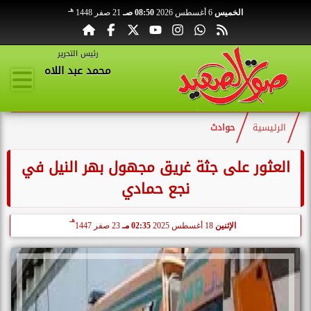
هـ
الخميس
6 أغسطس 2026
08:50 صـ
21 صفر 1448
رئيس التحرير
محمد عبد اللاه
الرئيسية
حوادث
العثور على جثة غريق مجهول بهر النيل في
نجع حمادي
هـ
الإثنين
18 أغسطس 2025
02:35 مـ
23 صفر 1447