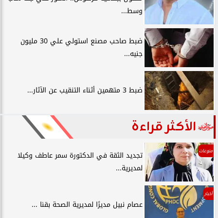
وسط...
ضبط صاحب مصنع استولي علي 30 مليون
جنيه...
ضبط 3 متهمين أثناء التنقيب عن الآثار...
الأكثر قراءة
منوعات
تجديد الثقة في الدكتورة سمر عاطف وكيلا
لمديرية...
أخبار
عصام نبيل مديرًا لمديرية الصحة بقنا ...