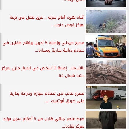
أثناء لهوه أمام منزله .. غرق طفل في ترعة
بمركز قوص جنوب...
مصرع صيدلي وإصابة 5 آخرين بينهم طفلين في
تصادم دراجة بخارية وسيارة...
بالأسماء.. إصابة 3 أشخاص في انهيار منزل بمركز
دشنا شمال قنا
مصرع طالب في تصادم سيارة ودراجة بخارية
على طريق أبوتشت -...
ضبط عنصر جنائي هارب من 5 أحكام سجن مؤبد
بمركز نقادة...