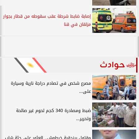
إصابة ضابط شرطة عقب سقوطه من قطار بجوار
مزلقان في قنا
حوادث
مصرع شخص في تصادم دراجة نارية وسيارة
على...
ضبط ومصادرة 340 كجم لحوم غير صالحة
وتحرير...
مقتول ببندقية خرطوش.. العثور علي جثة شاب