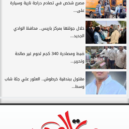
مصرع شخص في تصادم دراجة نارية وسيارة
على...
خلال جولتها بمركز باريس.. محافظ الوادي
الجديد...
ضبط ومصادرة 340 كجم لحوم غير صالحة
وتحرير...
مقتول ببندقية خرطوش.. العثور علي جثة شاب
وسط...