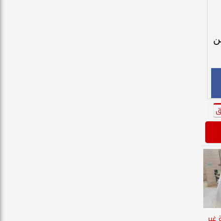
ن
ق
ة غير