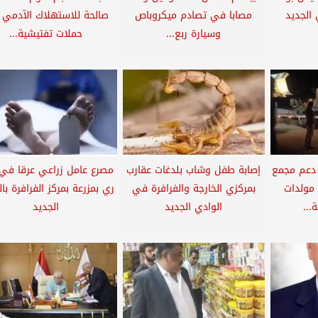
 الجديد
مصابا في تصادم ميكروباص
صالحة للاستهلاك الآدمي
وسيارة ربع...
حملات تفتيشية...
 دعم مجمع
إصابة طفل وشاب بلدغات عقارب
مصرع عامل زراعي عرقا في 
هرباء الفرافرة بـ ٥ مولدات
بمركزي الخارجة والفرافرة في
ري بمزرعة بمركز الفرافرة با
...
الوادي الجديد
الجديد