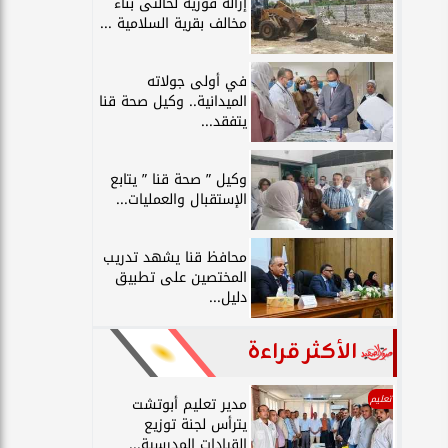
إزالة فورية لحالتى بناء
مخالف بقرية السلامية ...
في أولى جولاته
الميدانية.. وكيل صحة قنا
يتفقد...
وكيل ” صحة قنا ” يتابع
الإستقبال والعمليات...
محافظ قنا يشهد تدريب
المختصين على تطبيق
دليل...
الأكثر قراءة
تعليم
مدير تعليم أبوتشت
يترأس لجنة توزيع
القيادات المدرسية...