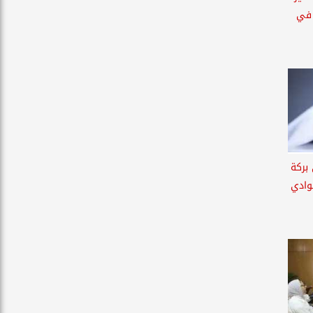
 في
بركة
لوادي