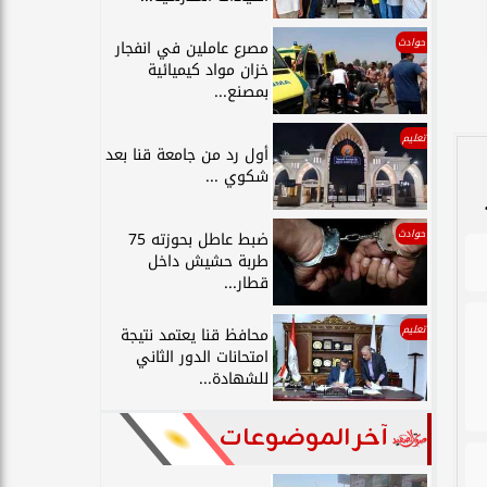
حوادث
مصرع عاملين في انفجار
خزان مواد كيميائية
بمصنع...
تعليم
أول رد من جامعة قنا بعد
شكوي ...
حوادث
ضبط عاطل بحوزته 75
طربة حشيش داخل
قطار...
تعليم
محافظ قنا يعتمد نتيجة
امتحانات الدور الثاني
للشهادة...
آخر الموضوعات