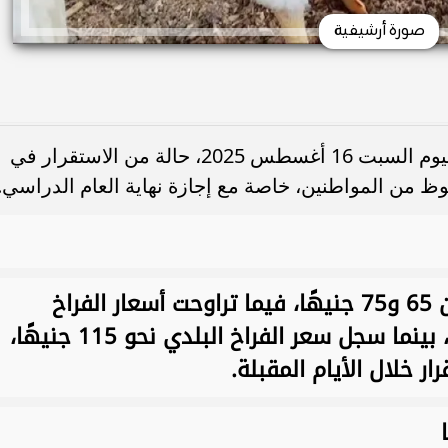
صورة أرشيفية
شهدت أسواق محافظة الوادي الجديد، اليوم السبت 16 أغسطس 2025، حالة من الاستقرار في
 من المواطنين، خاصة مع إجازة نهاية العام الدراسي.
بلغ سعر كيلو الفراخ البيضاء ما بين 65 و75 جنيهًا، فيما تراوحت أسعار الفراخ
الساسو بين 80 و90 جنيهًا للكيلو، بينما سجل سعر الفراخ البلدي نحو 115 جنيهًا،
 خلال الأيام المقبلة.