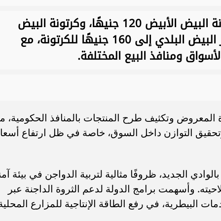
أما أسعار البيض، فقد سجلت كرتونة البيض الأبيض 120 جنيهًا، وكرتونة البيض
الأحمر 140 جنيهًا، بينما وصل سعر البيض البلدي إلى 160 جنيهًا للكرتونة، مع
سواق ومنافذ البيع المختلفة.
ة المعروض وتكثيف طرح المنتجات بالمنافذ الحكومية، ما
وتحقيق التوازن داخل السوق، خاصة في ظل ارتفاع أسعا
الوادي الجديد، ظروفًا مثالية لتربية الدواجن في بيئة آمن
يته. وأسهمت برامج الدولة لدعم الثروة الداجنة عبر
مات البيطرية، في رفع الطاقة الإنتاجية للمزارع المحلية