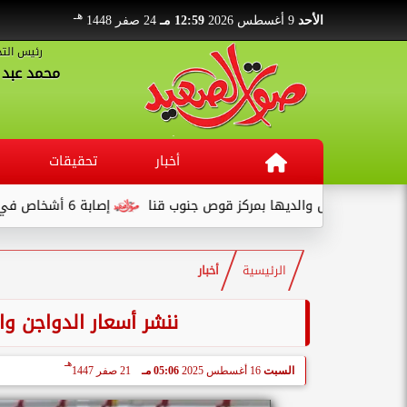
هـ
الأحد
9 أغسطس 2026
12:59 مـ
24 صفر 1448
رئيس التح
محمد عبد ا
أخبار
تحقيقات
صال والديها بمركز قوص جنوب قنا
إصابة 6 أشخاص في انقلاب سيارة نصف نقل بطريق قفط - القصير
الرئيسية
أخبار
ننشر أسعار الدواجن و
هـ
السبت
16 أغسطس 2025
05:06 مـ
21 صفر 1447