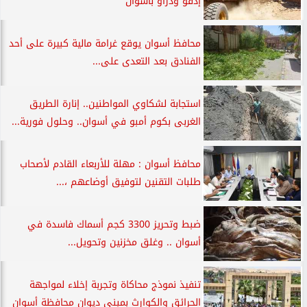
إدفو ودراو بأسوان
محافظ أسوان يوقع غرامة مالية كبيرة على أحد
الفنادق بعد التعدى على...
استجابة لشكاوي المواطنين.. إنارة الطريق
الغربى بكوم أمبو في أسوان.. وحلول فورية...
محافظ أسوان : مهلة للأربعاء القادم لأصحاب
طلبات التقنين لتوفيق أوضاعهم ،...
ضبط وتحريز 3300 كجم أسماك فاسدة في
أسوان .. وغلق مخزنين وتحويل...
تنفيذ نموذج محاكاة وتجربة إخلاء لمواجهة
الحرائق والكوارث بمبنى ديوان محافظة أسوان