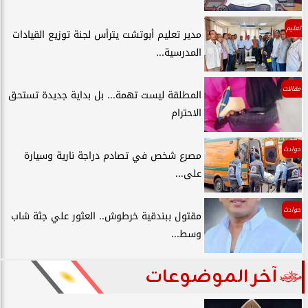
تعليم
مدير تعليم أبوتشت يترأس لجنة توزيع القيادات
المدرسية...
مقالات
المطلقة ليست تهمة... بل بداية جديدة تستحق
الاحترام
حوادث
مصرع شخص في تصادم دراجة نارية وسيارة
على...
حوادث
مقتول ببندقية خرطوش.. العثور علي جثة شاب
وسط...
آخر الموضوعات