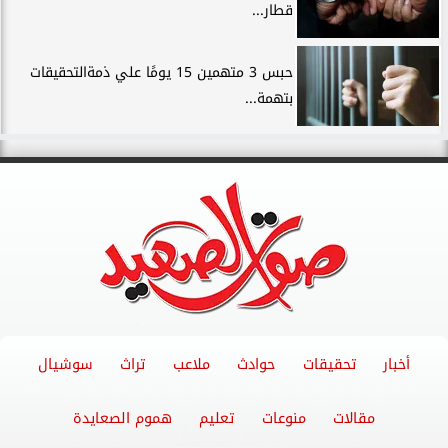
قطار...
حبس 3 متهمين 15 يومًا علي ذمةالتحقيقات
بتهمة...
أخبار
تحقيقات
حوادث
ملاعب
تراث
سوشيال
مقالات
منوعات
تعليم
هموم الصعايدة