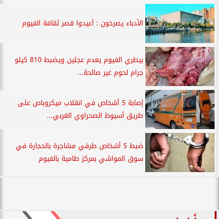
الأدباء يصرخون : أعيدوا قصر ثقافة الفيوم
بيطري الفيوم يعدم عجلين ويضبط 810 كيلو
جرام لحوم غير صالحة...
إصابة 5 أشخاص في انقلاب ميكروباص على
طريق أسيوط الصحراوي الغربي...
ضبط 5 أشخاص طرفي مشاجرة بالحجارة في
سوق المواشي بمركز طامية بالفيوم