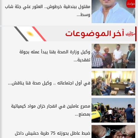
حوادث
مقتول ببندقية خرطوش.. العثور علي جثة شاب
وسط...
آخر الموضوعات
وكيل وزارة الصحة بقنا يبدأ عمله بجولة
تفقدية...
في أول اجتماعاته .. وكيل صحة قنا يناقش...
مصرع عاملين في انفجار خزان مواد كيميائية
بمصنع...
ضبط عاطل بحوزته 75 طربة حشيش داخل