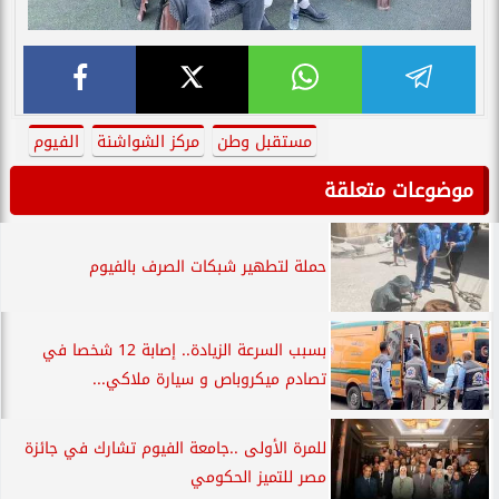
مستقبل وطن
مركز الشواشنة
الفيوم
موضوعات متعلقة
حملة لتطهير شبكات الصرف بالفيوم
بسبب السرعة الزيادة.. إصابة 12 شخصا في
تصادم ميكروباص و سيارة ملاكي...
للمرة الأولى ..جامعة الفيوم تشارك في جائزة
مصر للتميز الحكومي