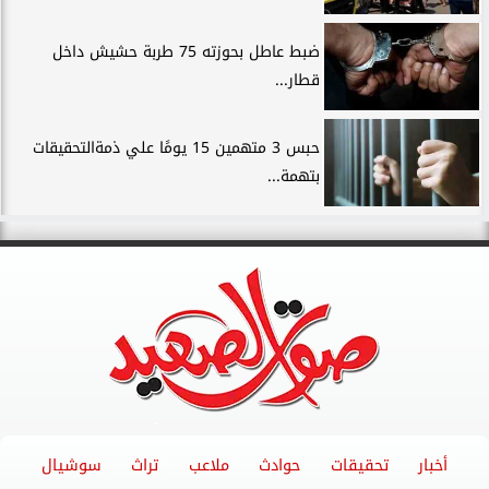
ضبط عاطل بحوزته 75 طربة حشيش داخل
قطار...
حبس 3 متهمين 15 يومًا علي ذمةالتحقيقات
بتهمة...
أخبار
تحقيقات
حوادث
ملاعب
تراث
سوشيال