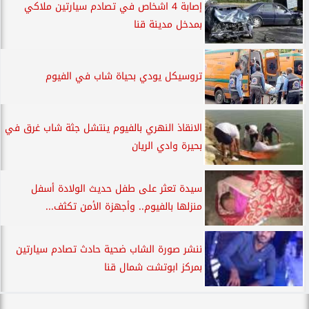
إصابة 4 اشخاص في تصادم سيارتين ملاكي
بمدخل مدينة قنا
تروسيكل يودي بحياة شاب في الفيوم
الانقاذ النهري بالفيوم ينتشل جثة شاب غرق في
بحيرة وادي الريان
سيدة تعثر على طفل حديث الولادة أسفل
منزلها بالفيوم.. وأجهزة الأمن تكثف...
ننشر صورة الشاب ضحية حادث تصادم سيارتين
بمركز ابوتشت شمال قنا