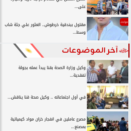
على...
حوادث
مقتول ببندقية خرطوش.. العثور علي جثة شاب
وسط...
آخر الموضوعات
وكيل وزارة الصحة بقنا يبدأ عمله بجولة
تفقدية...
في أول اجتماعاته .. وكيل صحة قنا يناقش...
مصرع عاملين في انفجار خزان مواد كيميائية
بمصنع...