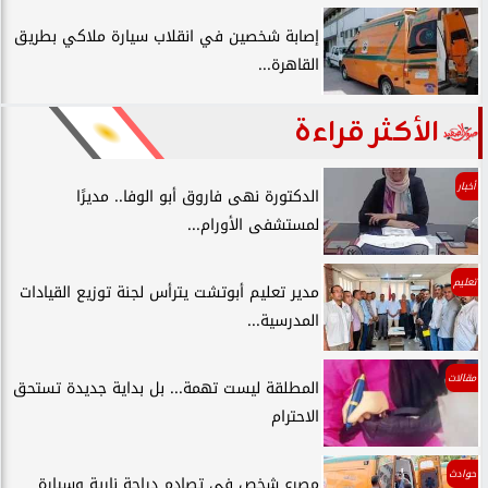
إصابة شخصين في انقلاب سيارة ملاكي بطريق
القاهرة...
الأكثر قراءة
أخبار
الدكتورة نهى فاروق أبو الوفا.. مديرًا
لمستشفى الأورام...
تعليم
مدير تعليم أبوتشت يترأس لجنة توزيع القيادات
المدرسية...
مقالات
المطلقة ليست تهمة... بل بداية جديدة تستحق
الاحترام
حوادث
مصرع شخص في تصادم دراجة نارية وسيارة