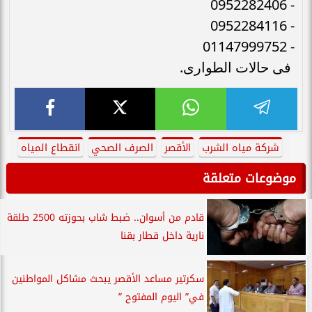
- 0952282406
- 0952284116
- 01147999752
فى حالات الطوارى.
شركة مياه الشرب
الأقصر
الصرف الصحي
انقطاع المياه
موضوعات متعلقة
قادم من أسوان.. ضبط شاب بحوزته 2500 طلقة
نارية داخل قطار بقنا
سكرتير مساعد الأقصر يبحث مشاكل المواطنين
في” اليوم المفتوح ”