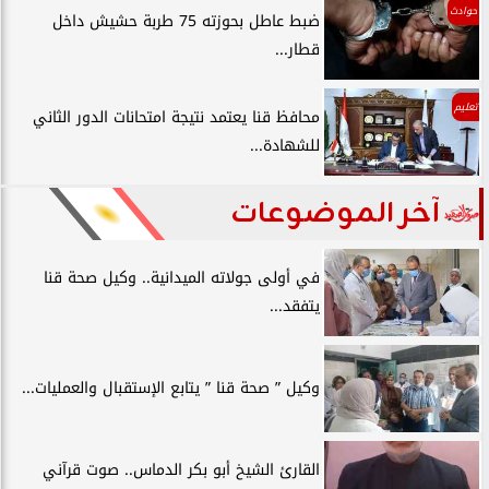
حوادث
ضبط عاطل بحوزته 75 طربة حشيش داخل
قطار...
تعليم
محافظ قنا يعتمد نتيجة امتحانات الدور الثاني
للشهادة...
آخر الموضوعات
في أولى جولاته الميدانية.. وكيل صحة قنا
يتفقد...
وكيل ” صحة قنا ” يتابع الإستقبال والعمليات...
القارئ الشيخ أبو بكر الدماس.. صوت قرآني