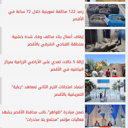
رصد 122 مخالفة تموينية خلال 72 ساعة في
الأقصر
إيقاف أعمال بناء مخالف وفك شدة خشبية
بمنطقة القباحي الشرقي بالأقصر
إزالة 5 حالات تعدي على الأراضي الزراعية بمركز
البياضيه في الأقصر
اعتماد امتحانات الترم الثاني لمعاهد “رعاية”
التمريضية بالأقصر
ضمن مبادرة ”ظواهر”..نائب محافظ الأقصر يشهد
فعاليات مؤتمر ”مجتمع بلا مخدرات”