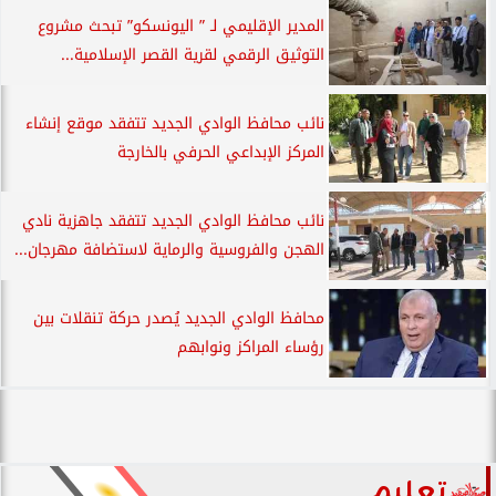
المدير الإقليمي لـ ” اليونسكو” تبحث مشروع
التوثيق الرقمي لقرية القصر الإسلامية...
نائب محافظ الوادي الجديد تتفقد موقع إنشاء
المركز الإبداعي الحرفي بالخارجة
نائب محافظ الوادي الجديد تتفقد جاهزية نادي
الهجن والفروسية والرماية لاستضافة مهرجان...
محافظ الوادي الجديد يُصدر حركة تنقلات بين
رؤساء المراكز ونوابهم
تعليم