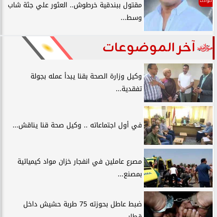
حوادث
مقتول ببندقية خرطوش.. العثور علي جثة شاب
وسط...
آخر الموضوعات
وكيل وزارة الصحة بقنا يبدأ عمله بجولة
تفقدية...
في أول اجتماعاته .. وكيل صحة قنا يناقش...
مصرع عاملين في انفجار خزان مواد كيميائية
بمصنع...
ضبط عاطل بحوزته 75 طربة حشيش داخل
قطار...