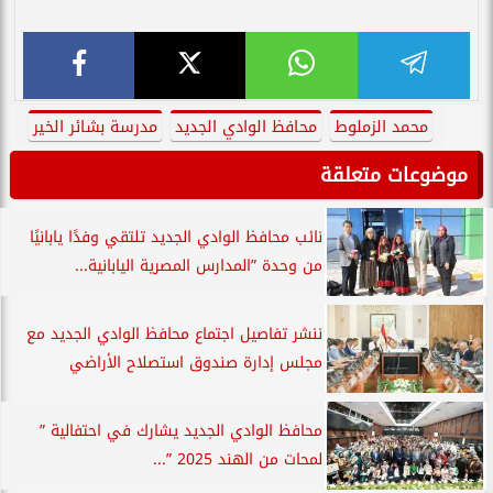
محمد الزملوط
محافظ الوادي الجديد
مدرسة بشائر الخير
موضوعات متعلقة
نائب محافظ الوادي الجديد تلتقي وفدًا يابانيًا
من وحدة ”المدارس المصرية اليابانية...
ننشر تفاصيل اجتماع محافظ الوادي الجديد مع
مجلس إدارة صندوق استصلاح الأراضي
محافظ الوادي الجديد يشارك في احتفالية ”
لمحات من الهند 2025 ”...