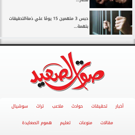
حبس 3 متهمين 15 يومًا علي ذمةالتحقيقات
بتهمة...
أخبار
تحقيقات
حوادث
ملاعب
تراث
سوشيال
مقالات
منوعات
تعليم
هموم الصعايدة