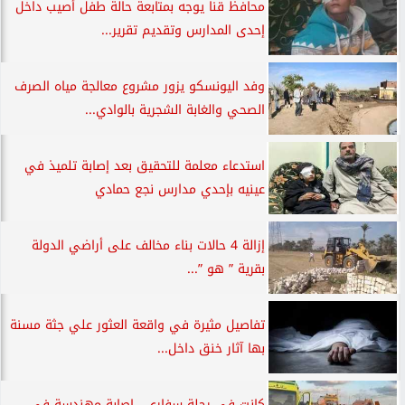
محافظ قنا يوجه بمتابعة حالة طفل أصيب داخل
إحدى المدارس وتقديم تقرير...
وفد اليونسكو يزور مشروع معالجة مياه الصرف
الصحي والغابة الشجرية بالوادي...
استدعاء معلمة للتحقيق بعد إصابة تلميذ في
عينيه بإحدي مدارس نجع حمادي
إزالة 4 حالات بناء مخالف على أراضي الدولة
بقرية ” هو ”...
تفاصيل مثيرة في واقعة العثور علي جثة مسنة
بها آثار خنق داخل...
كانت في رحلة سفاري.. إصابة مهندسة في