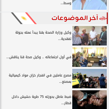
وسط...
آخر الموضوعات
وكيل وزارة الصحة بقنا يبدأ عمله بجولة
تفقدية...
في أول اجتماعاته .. وكيل صحة قنا يناقش...
مصرع عاملين في انفجار خزان مواد كيميائية
بمصنع...
ضبط عاطل بحوزته 75 طربة حشيش داخل
قطار...