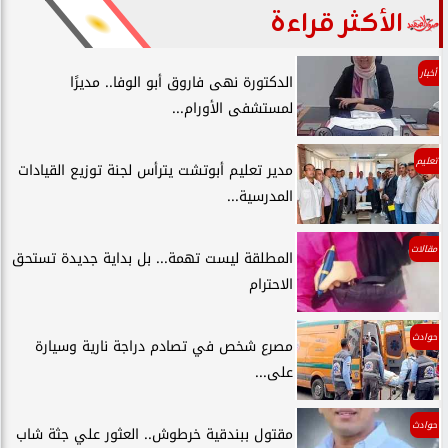
الأكثر قراءة
أخبار
الدكتورة نهى فاروق أبو الوفا.. مديرًا
لمستشفى الأورام...
تعليم
مدير تعليم أبوتشت يترأس لجنة توزيع القيادات
المدرسية...
مقالات
المطلقة ليست تهمة... بل بداية جديدة تستحق
الاحترام
حوادث
مصرع شخص في تصادم دراجة نارية وسيارة
على...
حوادث
مقتول ببندقية خرطوش.. العثور علي جثة شاب