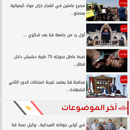
حوادث
مصرع عاملين في انفجار خزان مواد كيميائية
بمصنع...
تعليم
أول رد من جامعة قنا بعد شكوي ...
حوادث
ضبط عاطل بحوزته 75 طربة حشيش داخل
قطار...
تعليم
محافظ قنا يعتمد نتيجة امتحانات الدور الثاني
للشهادة...
آخر الموضوعات
في أولى جولاته الميدانية.. وكيل صحة قنا