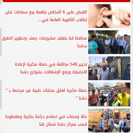
القبض على 6 أشخاص بتهمة بيع سماعات غش
لطلاب الثانوية العامة في...
محافظ قنا يتفقد مشروعات رصف وتطوير الطرق
بدشنا
تحرير 548 مخالفة في حملة مكبرة لإعادة
الانضباط ورفع الإشغالات بشوارع دشنا
حملة مكبرة لغلق منشأت طبية غير مرخصة بـ ”
دشنا ”
جثة ومصاب في تصادم دراجة بخارية ومقطورة
قصب بمركز دشنا شمال قنا