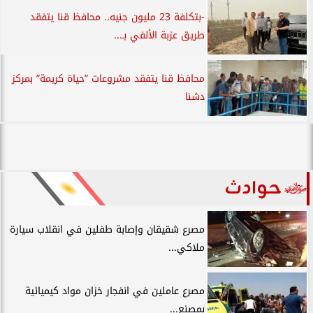
-بتكلفة 23 مليون جنيه.. محافظ قنا يتفقد
طريق عزبة الألفي بـ...
محافظ قنا يتفقد مشروعات ”حياة كريمة” بمركز
دشنا
حوادث
مصرع شقيقان وإصابة طفلين في انقلاب سيارة
ملاكي...
مصرع عاملين في انفجار خزان مواد كيميائية
بمصنع...