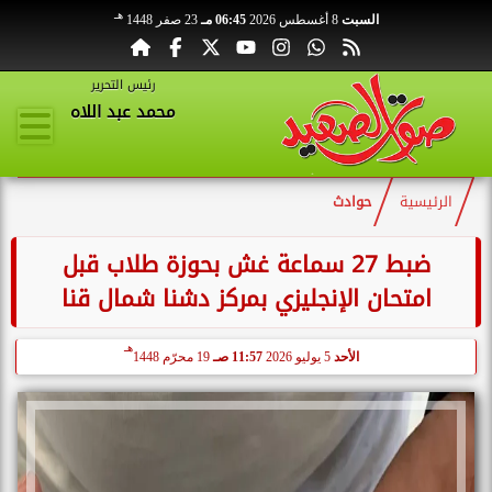
هـ
السبت
8 أغسطس 2026
06:45 مـ
23 صفر 1448
رئيس التحرير
محمد عبد اللاه
الرئيسية
حوادث
ضبط 27 سماعة غش بحوزة طلاب قبل
امتحان الإنجليزي بمركز دشنا شمال قنا
هـ
الأحد
5 يوليو 2026
11:57 صـ
19 محرّم 1448