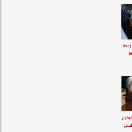
 زوجة
ا
قيقين
قتل