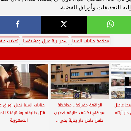
إليه التحقيقات وأوراق القضية.
محكمة جنايات المنيا
سجن ربة منزل وعشيقها
تعذيب طف
ضبط عاطل
الواقعة مفبركة.. محافظة
جنايات المنيا تحيل أوراق ع
ار أيتام
سوهاج تكشف حقيقة تعذيب
قتل طليقته وشقيقتها لم
طفل داخل دار رعاية بحي...
الجمهورية