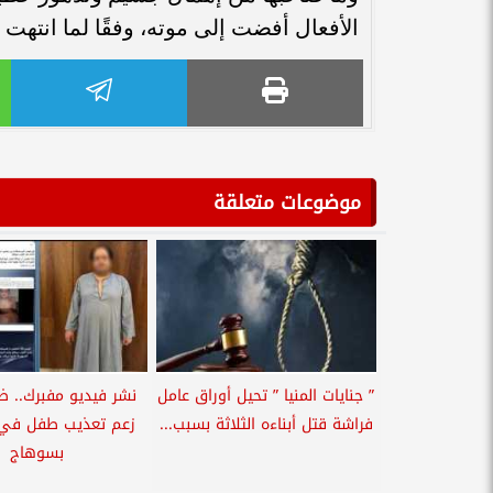
الأفعال أفضت إلى موته، وفقًا لما انتهت 
موضوعات متعلقة
” جنايات المنيا ” تحيل أوراق عامل
نشر فيديو مفبرك.. 
فراشة قتل أبناءه الثلاثة بسبب...
زعم تعذيب طفل في د
بسوهاج