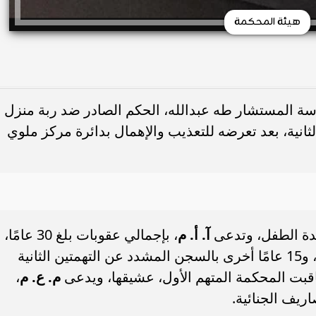
هيئة المحكمة
سة المستشار طه عبدالله، الحكم الصادر ضد ربة منزل
انية، بعد تعرضه للتعذيب والإهمال بدائرة مركز ملوي
الدة الطفل، وتدعى
آ. أ. م
، بإجمالي عقوبات بلغ 30 عامًا،
بواقع 15 عامًا عن الاتهامين الأول والرابع، و15 عامًا أخرى بالسجن المشدد عن التهمتين الثانية
م. ع. م
،