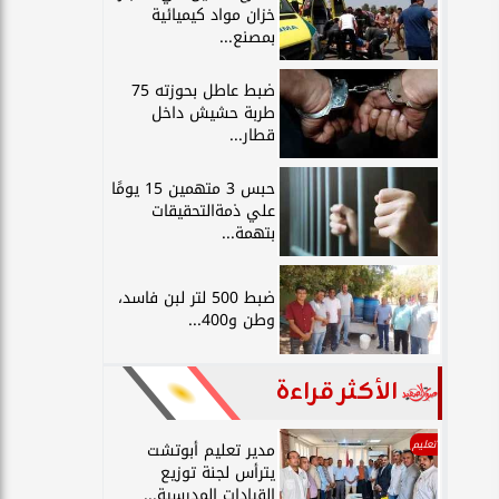
خزان مواد كيميائية
بمصنع...
ضبط عاطل بحوزته 75
طربة حشيش داخل
قطار...
حبس 3 متهمين 15 يومًا
علي ذمةالتحقيقات
بتهمة...
ضبط 500 لتر لبن فاسد،
وطن و400...
الأكثر قراءة
تعليم
مدير تعليم أبوتشت
يترأس لجنة توزيع
القيادات المدرسية...