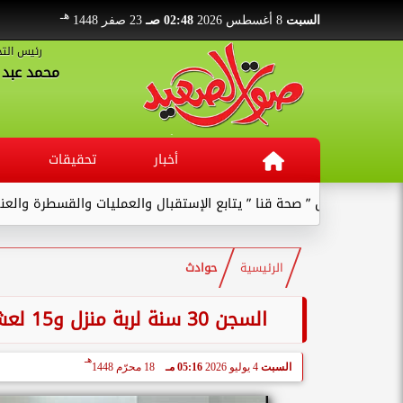
هـ
السبت
8 أغسطس 2026
02:48 صـ
23 صفر 1448
رئيس التح
محمد عبد ا
أخبار
تحقيقات
كيل ” صحة قنا ” يتابع الإستقبال والعمليات والقسطرة والعنايات بالمس
الرئيسية
حوادث
السجن 30 سنة لربة منزل و15 لعشيقها بتهمة تعذيب طفل حتي الموت في المنيا
هـ
السبت
4 يوليو 2026
05:16 مـ
18 محرّم 1448