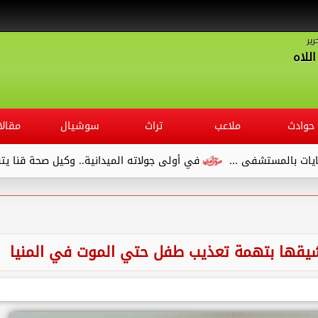
رير
للاه
حوادث
ملاعب
تراث
سوشيال
مقالا
تشفى ...
في أولى جولاته الميدانية.. وكيل صحة قنا يتفقد مستش