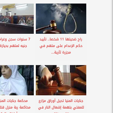
راح ضحيتها 11 شخصا.. تأييد
7 سنوات سجن وغرام
حكم الإعدام على متهم في
جنيه لمتهم بحيازة آ
مجزرة ثأرية...
جنايات المنيا تحيل أوراق مزارع
محكمة جنايات المني
للمفتي بتهمة إشعال النار في
محاكمة ربة منزل قت