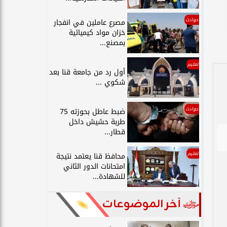
حوادث
مصرع عاملين في انفجار
خزان مواد كيميائية
بمصنع...
تعليم
أول رد من جامعة قنا بعد
شكوي ...
حوادث
ضبط عاطل بحوزته 75
طربة حشيش داخل
قطار...
تعليم
محافظ قنا يعتمد نتيجة
امتحانات الدور الثاني
للشهادة...
آخر الموضوعات