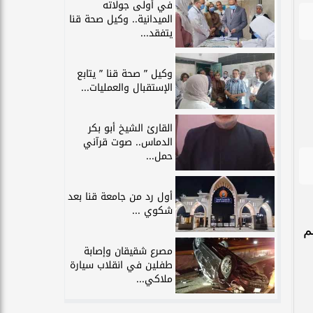
في أولى جولاته
الميدانية.. وكيل صحة قنا
يتفقد...
وكيل ” صحة قنا ” يتابع
الإستقبال والعمليات...
القارئ الشيخ أبو بكر
الدماس.. صوت قرآني
حمل...
أول رد من جامعة قنا بعد
شكوي ...
م
مصرع شقيقان وإصابة
طفلين في انقلاب سيارة
ملاكي...