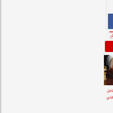
ل
امل
فتي