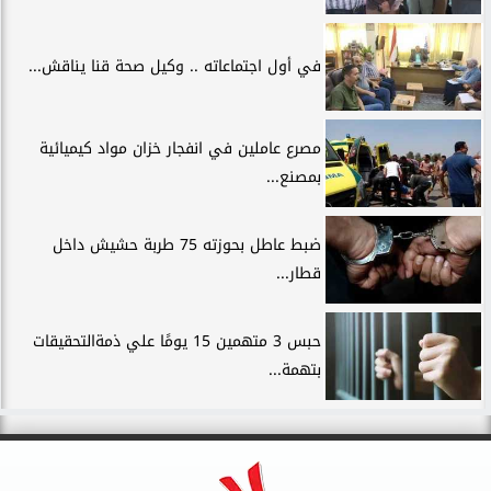
في أول اجتماعاته .. وكيل صحة قنا يناقش...
مصرع عاملين في انفجار خزان مواد كيميائية
بمصنع...
ضبط عاطل بحوزته 75 طربة حشيش داخل
قطار...
حبس 3 متهمين 15 يومًا علي ذمةالتحقيقات
بتهمة...