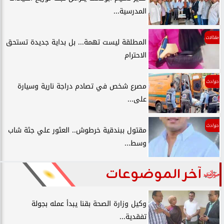
المدرسية...
مقالات
المطلقة ليست تهمة... بل بداية جديدة تستحق
الاحترام
حوادث
مصرع شخص في تصادم دراجة نارية وسيارة
على...
حوادث
مقتول ببندقية خرطوش.. العثور علي جثة شاب
وسط...
آخر الموضوعات
وكيل وزارة الصحة بقنا يبدأ عمله بجولة
تفقدية...