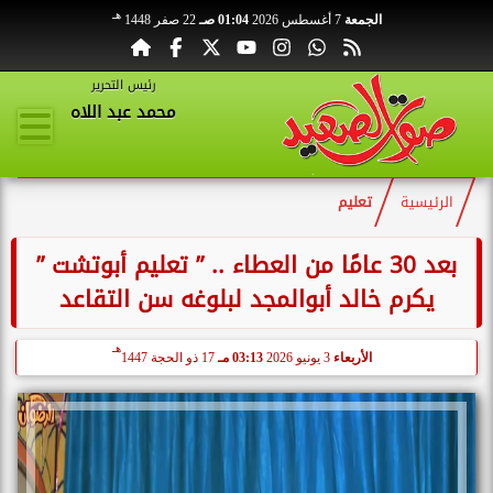
هـ
الجمعة
7 أغسطس 2026
01:04 صـ
22 صفر 1448
رئيس التحرير
محمد عبد اللاه
الرئيسية
تعليم
بعد 30 عامًا من العطاء .. ” تعليم أبوتشت ”
يكرم خالد أبوالمجد لبلوغه سن التقاعد
هـ
الأربعاء
3 يونيو 2026
03:13 مـ
17 ذو الحجة 1447