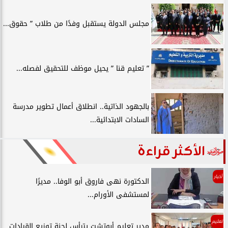
مجلس الدولة يستقبل وفدًا من طلاب ” حقوق...
” تعليم قنا ” يحيل موظف للتحقيق لفصله...
بالجهود الذاتية.. انطلاق أعمال تطوير مدرسة
السادات الابتدائية...
الأكثر قراءة
أخبار
الدكتورة نهى فاروق أبو الوفا.. مديرًا
لمستشفى الأورام...
تعليم
مدير تعليم أبوتشت يترأس لجنة توزيع القيادات