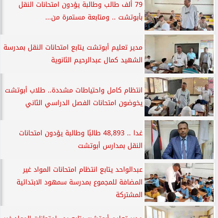
79 ألف طالب وطالبة يؤدون امتحانات النقل
بأبوتشت .. ومتابعة مستمرة من...
مدير تعليم أبوتشت يتابع امتحانات النقل بمدرسة
الشهيد كمال عبدالرحيم الثانوية
انتظام كامل واحتياطات مشددة.. طلاب أبوتشت
يخوضون امتحانات الفصل الدراسي الثاني
غدا .. 48,893 طالبًا وطالبة يؤدون امتحانات
النقل بمدارس أبوتشت
عبدالواحد يتابع انتظام امتحانات المواد غير
المضافة للمجموع بمدرسة سمهود الابتدائية
المشتركة