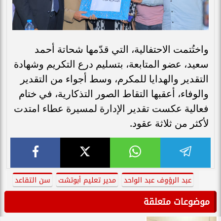
واختُتمت الاحتفالية، التي قدّمها شحاتة أحمد
سعيد، عضو المتابعة، بتسليم درع التكريم وشهادة
التقدير والهدايا للمكرم، وسط أجواء من التقدير
والوفاء، أعقبها التقاط الصور التذكارية، في ختام
فعالية عكست تقدير الإدارة لمسيرة عطاء امتدت
لأكثر من ثلاثة عقود.
عبد الرؤوف عبد الواحد
مدير تعليم أبوتشت
سن التقاعد
موضوعات متعلقة