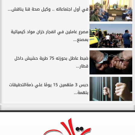
في أول اجتماعاته .. وكيل صحة قنا يناقش...
مصرع عاملين في انفجار خزان مواد كيميائية
بمصنع...
ضبط عاطل بحوزته 75 طربة حشيش داخل
قطار...
حبس 3 متهمين 15 يومًا علي ذمةالتحقيقات
بتهمة...