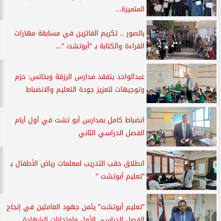
المتميزة...
بالصور .. تكريم الفائزين في مسابقة مهارات
القراءة والكتابة بـ ”أبوتشت ”...
عبدالواحد يتفقد مدارس الرزقة وبخانس: حزم
وتوجيهات لتعزيز جودة التعليم والانضباط
انضباط كامل بمدارس أبو تشت في أول أيام
الفصل الدراسي الثاني
انطلاق حقب التدريب لمعلمات رياض الأطفال بـ
”تعليم أبوتشت ”
”تعليم أبوتشت” يثمن جهود العاملين في إنجاح
الفصل الدراسي الأول وامتحانات الشهادة...