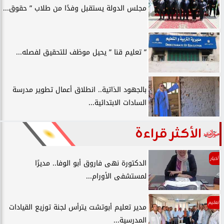
مجلس الدولة يستقبل وفدًا من طلاب ” حقوق...
” تعليم قنا ” يحيل موظف للتحقيق لفصله...
بالجهود الذاتية.. انطلاق أعمال تطوير مدرسة
السادات الابتدائية...
الأكثر قراءة
أخبار
الدكتورة نهى فاروق أبو الوفا.. مديرًا
لمستشفى الأورام...
تعليم
مدير تعليم أبوتشت يترأس لجنة توزيع القيادات
المدرسية...