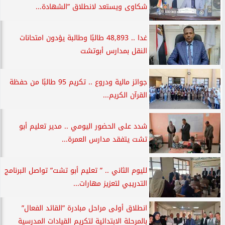
شكاوى ويستعد لانطلاق ”الشهادة...
غدا .. 48,893 طالبًا وطالبة يؤدون امتحانات
النقل بمدارس أبوتشت
جوائز مالية ودروع .. تكريم 95 طالبًا من حفظة
القرآن الكريم...
شدد على الحضور اليومي .. مدير تعليم أبو
تشت يتفقد مدارس العمرة...
لليوم الثاني .. ” تعليم أبو تشت” تواصل البرنامج
التدريبي لتعزيز مهارات...
انطلاق أولى مراحل مبادرة ”القائد الفعال”
بالمرحلة الابتدائية لتكريم القيادات المدرسية