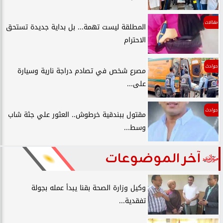
مقالات
المطلقة ليست تهمة... بل بداية جديدة تستحق
الاحترام
حوادث
مصرع شخص في تصادم دراجة نارية وسيارة
على...
حوادث
مقتول ببندقية خرطوش.. العثور علي جثة شاب
وسط...
آخر الموضوعات
وكيل وزارة الصحة بقنا يبدأ عمله بجولة
تفقدية...