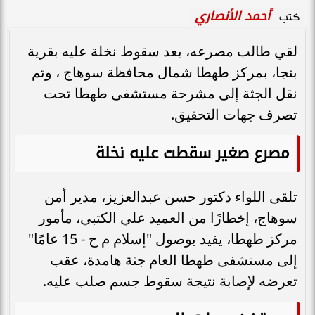
أحمد الأنصاري
كتب
لقي طالب مصرعه، بعد سقوط نخلة عليه بقرية
بنجا، بمركز طهطا شمال محافظة سوهاج ، وتم
نقل الجثة إلى مشرحة مستشفى طهطا تحت
تصرف جهات التحقيق.
مصرع صغير سقطت عليه نخلة
تلقى اللواء دكتور حسن عبدالعزيز، مدير أمن
سوهاج، إخطارًا من العميد علي الكتبي، مأمور
مركز طهطا، يفيد بوصول "إسلام م ح - 15 عامًا"
إلى مستشفى طهطا العام جثة هامدة، عقب
تعرضه لإصابة نتيجة سقوط جسم صلب عليه.