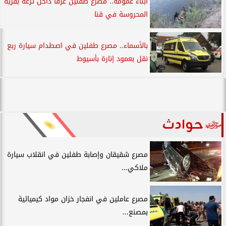
أبناء عمومة.. مصرع طفلين غرقًا داخل ترعة بقرية
المحروسة في قنا
بالأسماء.. مصرع طفلين في اصطدام سيارة ربع
نقل بعمود إنارة بأسيوط
حوادث
مصرع شقيقان وإصابة طفلين في انقلاب سيارة
ملاكي...
مصرع عاملين في انفجار خزان مواد كيميائية
بمصنع...