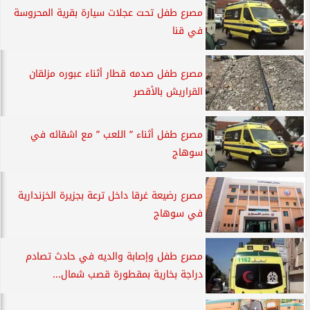
مصرع طفل تحت عجلات سيارة بقرية المحروسة
في قنا
مصرع طفل صدمه قطار أثناء عبوره مزلقان
القراريش بالأقصر
مصرع طفل أثناء ” اللعب ” مع اشقائه في
سوهاج
مصرع رضيعة غرقا داخل ترعة بجزيرة الخزندارية
في سوهاج
مصرع طفل وإصابة والديه في حادث تصادم
دراجة بخارية بمقطورة قصب شمال...