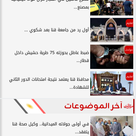
بمصنع...
تعليم
أول رد من جامعة قنا بعد شكوي ...
حوادث
ضبط عاطل بحوزته 75 طربة حشيش داخل
قطار...
تعليم
محافظ قنا يعتمد نتيجة امتحانات الدور الثاني
للشهادة...
آخر الموضوعات
في أولى جولاته الميدانية.. وكيل صحة قنا
يتفقد...