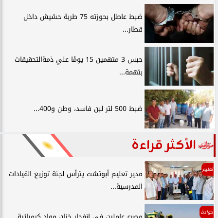
ضبط عاطل بحوزته 75 طربة حشيش داخل
قطار...
حبس 3 متهمين 15 يومًا علي ذمةالتحقيقات
بتهمة...
ضبط 500 لتر لبن فاسد، وطن و400...
الأكثر قراءة
تعليم
مدير تعليم أبوتشت يترأس لجنة توزيع القيادات
المدرسية...
حوادث
مصرع عاملين في انفجار خزان مواد كيميائية