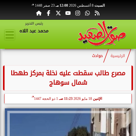
هـ
السبت
8 أغسطس 2026
12:08 مـ
23 صفر 1448
رئيس التحرير
محمد عبد اللاه
الرئيسية
حوادث
مصرع طالب سقطت عليه نخلة بمركز طهطا
شمال سوهاج
هـ
الإثنين
18 مايو 2026
11:23 صـ
1 ذو الحجة 1447