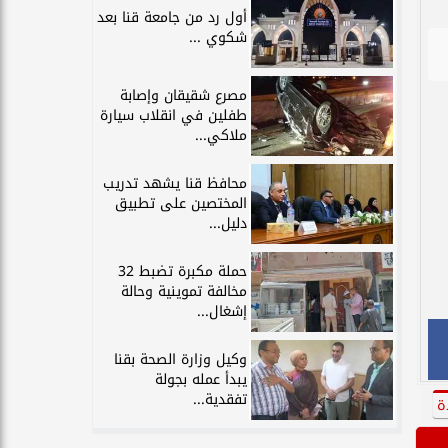
أول رد من جامعة قنا بعد
شكوي ...
مصرع شقيقان وإصابة
طفلين في انقلاب سيارة
ملاكي...
محافظ قنا يشهد تدريب
المختصين على تطبيق
دليل...
حملة مكبرة تضبط 32
مخالفة تموينية وحالة
إشغال...
وكيل وزارة الصحة بقنا
يبدأ عمله بجولة
تفقدية...
ة