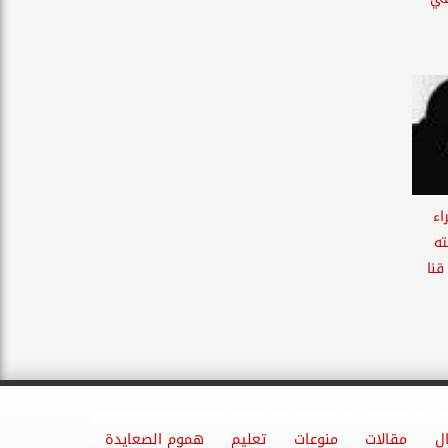
اء
ته
قنا
ل
مقالات
منوعات
تعليم
هموم الصعايدة