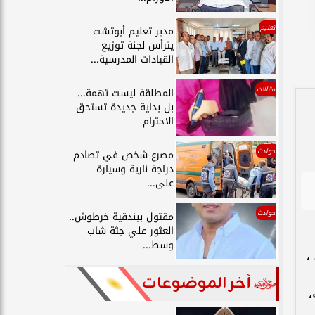
تعليم
مدير تعليم أبوتشت
يترأس لجنة توزيع
القيادات المدرسية...
مقالات
المطلقة ليست تهمة...
بل بداية جديدة تستحق
الاحترام
حوادث
مصرع شخص في تصادم
دراجة نارية وسيارة
على...
حوادث
مقتول ببندقية خرطوش..
العثور علي جثة شاب
وسط...
آخر الموضوعات
،