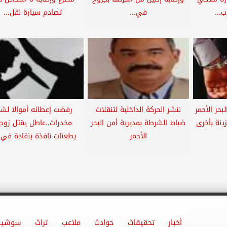
...
في...
تصادم سيارة نقل...
حر الأحمر
ننشر الحركة الداخلية لتنقلات
رفضت إعطائه أموالا لشر
ينة بأخرى
ضباط الشرطة بمديرية أمن البحر
مخدرات..عاطل يقتل زوج
الأحمر
بطعنات نافذة بنقادة في 
أخبار
تحقيقات
حوادث
ملاعب
تراث
سوشيا