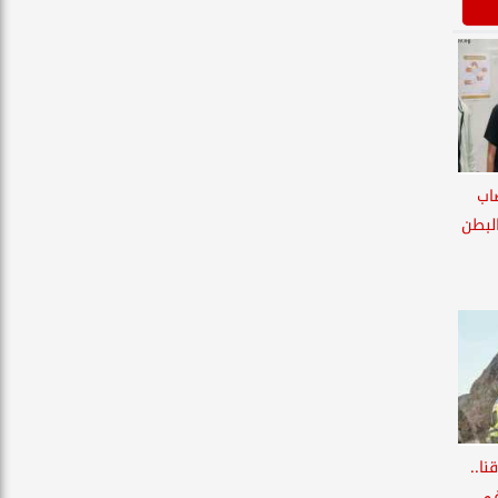
اب
لبطن
ا..
اص في