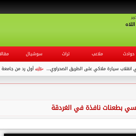
رير
للاه
حوادث
ملاعب
تراث
سوشيال
مقالا
ارة ملاكي على الطريق الصحراوي...
أول رد من جامعة قنا بعد شكو
ي بطعنات نافذة في الغردقة