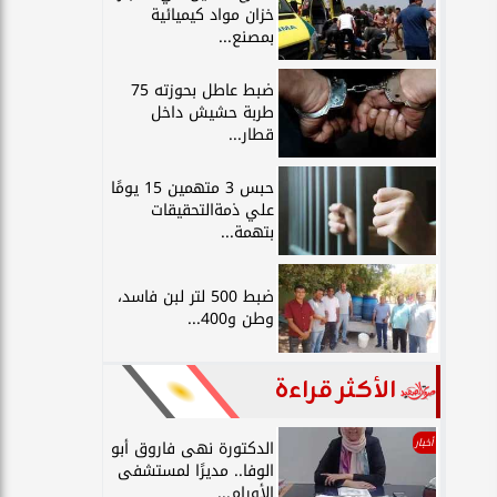
خزان مواد كيميائية
بمصنع...
ضبط عاطل بحوزته 75
طربة حشيش داخل
قطار...
حبس 3 متهمين 15 يومًا
علي ذمةالتحقيقات
بتهمة...
ضبط 500 لتر لبن فاسد،
وطن و400...
الأكثر قراءة
أخبار
الدكتورة نهى فاروق أبو
الوفا.. مديرًا لمستشفى
الأورام...