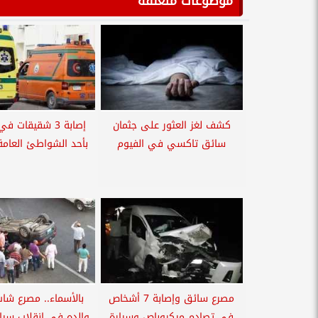
موضوعات متعلقة
كشف لغز العثور على جثمان
إصابة 3 شقيقات 
سائق تاكسي في الفيوم
بأحد الشواطئ العامة 
مصرع سائق وإصابة 7 أشخاص
بالأسماء.. مصرع شاب
في تصادم ميكروباص وسيارة
والده في انقلاب سيا