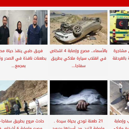
في مشاجرة
بالأسماء.. مصرع وإصابة 4 اشخاص
فريق طبي ينقذ حياة مص
بالغردقة
في انقلاب سيارة ملاكي بطريق
بطعنات نافذة في الصدر وا
سفاجا...
بمجمع...
 وإصابة
21 طعنة تودي بحياة سيدة .
حادث مروع بطريق سفاجا-قن
رة ملاكي
وإصابة إثنين من أسرتها بجروح
مصرع وإصابة 6 أشخ