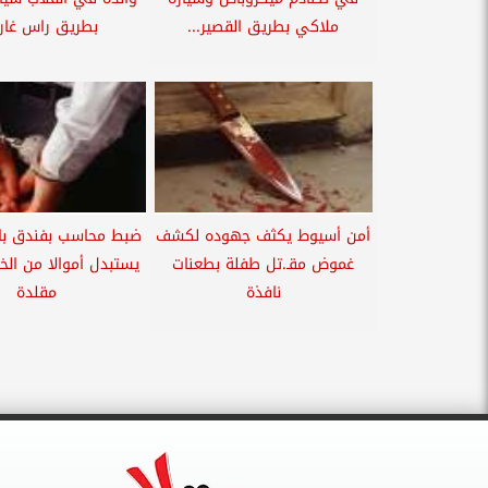
ملاكي بطريق القصير...
بطريق راس غارب
أمن أسيوط يكثف جهوده لكشف
ضبط محاسب بفندق بالب
غموض مقـ.تل طفلة بطعنات
يستبدل أموالا من الخز
نافذة
مقلدة