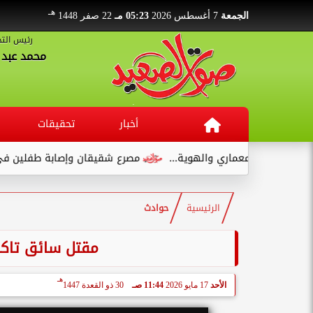
هـ
الجمعة
7 أغسطس 2026
05:23 مـ
22 صفر 1448
رئيس التح
محمد عبد ا
أخبار
تحقيقات
والمعماري والهوية...
مصرع شقيقان وإصابة طفلين في انقلاب سي
الرئيسية
حوادث
مقتل سائق تاكس
هـ
الأحد
17 مايو 2026
11:44 صـ
30 ذو القعدة 1447