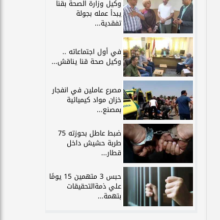
وكيل وزارة الصحة بقنا
يبدأ عمله بجولة
تفقدية...
في أول اجتماعاته ..
وكيل صحة قنا يناقش...
مصرع عاملين في انفجار
خزان مواد كيميائية
بمصنع...
ضبط عاطل بحوزته 75
طربة حشيش داخل
قطار...
حبس 3 متهمين 15 يومًا
علي ذمةالتحقيقات
بتهمة...