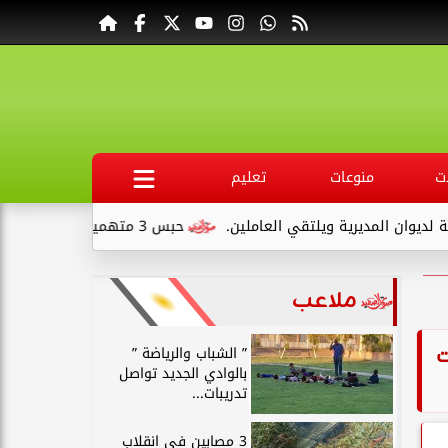
ت
منوعات
تعليم
ي العاملين.
حبس 3 متهمين 15 يومًا علي ذمةالتحقيقات بتهمة التنقيب عن الآثار داخل...
ملاعب
ت
” الشباب والرياضة ”
بالوادي الجديد تواصل
تدريبات...
3 مصابين في انقلاب