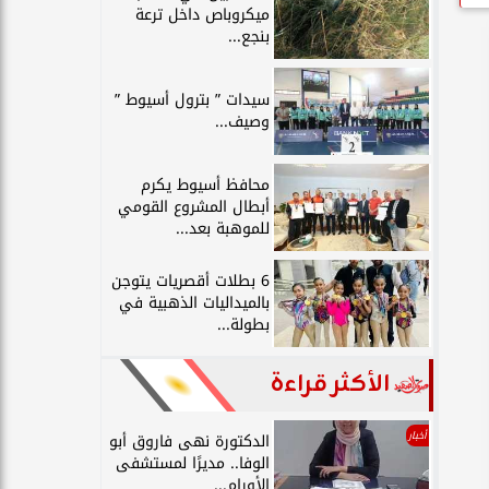
ميكروباص داخل ترعة
بنجع...
سيدات ” بترول أسيوط ”
وصيف...
محافظ أسيوط يكرم
أبطال المشروع القومي
للموهبة بعد...
6 بطلات أقصريات يتوجن
بالميداليات الذهبية في
بطولة...
الأكثر قراءة
أخبار
الدكتورة نهى فاروق أبو
الوفا.. مديرًا لمستشفى
الأورام...