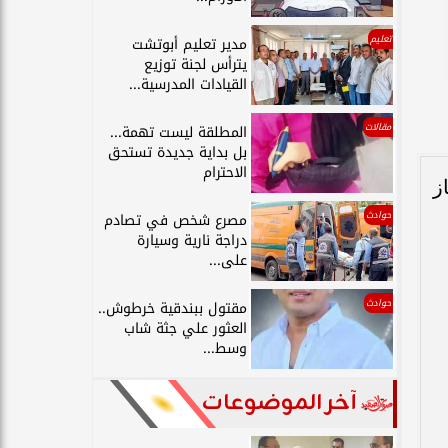
تعليم
مدير تعليم أبوتشت
يترأس لجنة توزيع
القيادات المدرسية...
مقالات
المطلقة ليست تهمة...
بل بداية جديدة تستحق
الاحترام
سنوات جمباز
حوادث
مصرع شخص في تصادم
دراجة نارية وسيارة
على...
حوادث
مقتول ببندقية خرطوش..
العثور علي جثة شاب
وسط...
آخر الموضوعات