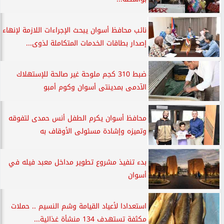
نائب محافظ أسوان يبحث الإجراءات اللازمة لإنهاء
إصدار بطاقات الخدمات المتكاملة لذوى...
ضبط 310 كجم ملوحة غير صالحة للإستهلاك
الآدمى بمدينتى أسوان وكوم أمبو
محافظ أسوان يكرم الطفل أنس حمدى لتفوقه
وتميزه وإشادة مسئولى الأوقاف به
بدء تنفيذ مشروع تطوير مداخل معبد فيله في
أسوان
استعدادا لأعياد القيامة وشم النسيم .. حملات
مكثفة تستهدف 134 منشأة غذائية...