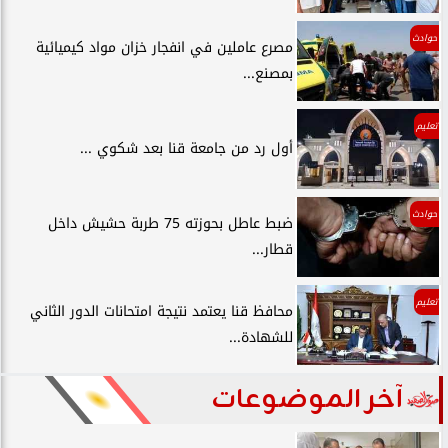
حوادث
مصرع عاملين في انفجار خزان مواد كيميائية
بمصنع...
تعليم
أول رد من جامعة قنا بعد شكوي ...
حوادث
ضبط عاطل بحوزته 75 طربة حشيش داخل
قطار...
تعليم
محافظ قنا يعتمد نتيجة امتحانات الدور الثاني
للشهادة...
آخر الموضوعات