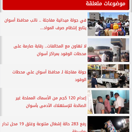
موضوعات متعلقة
في جولة ميدانية مفاجئة .. نائب محافظ أسوان
يتابع إنتظام صرف المواد...
لا تهاون مع المخالفات.. رقابة صارمة على
محطات الوقود بمراكز أسوان
جولة مفاجئة لـ محافظ أسوان علي محطات
الوقود
إعدام 120 كجم من الأسماك المملحة غير
الصالحة للإستهلاك الآدمى بأسوان
رفع 283 حالة إشغال متنوعة وغلق 19 محل تدار
بواسطة...