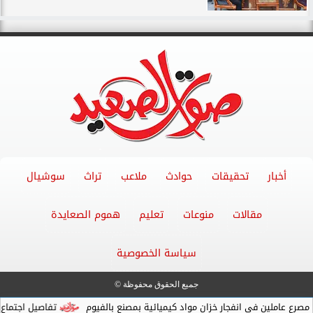
أخبار
تحقيقات
حوادث
ملاعب
تراث
سوشيال
مقالات
منوعات
تعليم
هموم الصعايدة
سياسة الخصوصية
جميع الحقوق محفوظة ©
ي انفجار خزان مواد كيميائية بمصنع بالفيوم
تفاصيل اجتماع محافظ قنا ووك