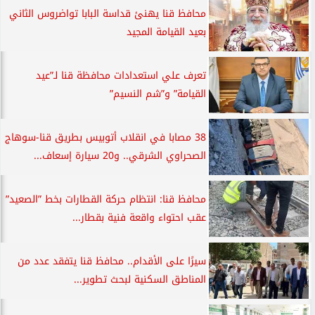
محافظ قنا يهنئ قداسة البابا تواضروس الثاني
بعيد القيامة المجيد
تعرف علي استعدادات محافظة قنا لـ”عيد
القيامة” و”شم النسيم”
38 مصابا في انقلاب أتوبيس بطريق قنا-سوهاج
الصحراوي الشرقي.. و20 سيارة إسعاف...
محافظ قنا: انتظام حركة القطارات بخط ”الصعيد”
عقب احتواء واقعة فنية بقطار...
سيرًا على الأقدام.. محافظ قنا يتفقد عدد من
المناطق السكنية لبحث تطوير...