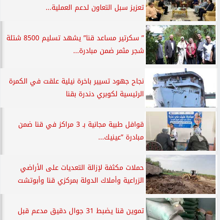
تعزيز سبل التعاون لدعم العملية...
” سكرتير مساعد قنا” يشهد تسليم 8500 شتلة
شجر مثمر ضمن مبادرة...
نجاح جهود تسيير باخرة نيلية علقت في الكمرة
الرئيسية لكوبري دندرة بقنا
قوافل طبية مجانية بـ 3 مراكز في قنا ضمن
مبادرة ”عينيك...
حملات مكثفة لإزالة التعديات على الأراضي
الزراعية وأملاك الدولة بمركزي قنا وأبوتشت
تموين قنا يضبط 31 جوال دقيق مدعم قبل