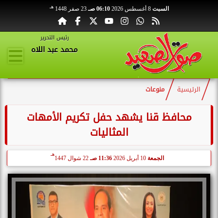
هـ
السبت
8 أغسطس 2026
06:10 صـ
23 صفر 1448
رئيس التحرير
محمد عبد اللاه
الرئيسية
منوعات
محافظ قنا يشهد حفل تكريم الأمهات
المثاليات
هـ
الجمعة
10 أبريل 2026
11:36 صـ
22 شوال 1447