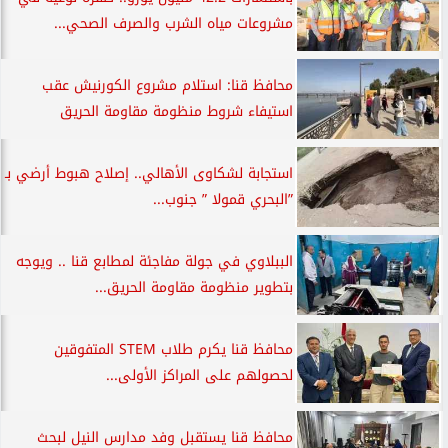
مشروعات مياه الشرب والصرف الصحي...
محافظ قنا: استلام مشروع الكورنيش عقب
استيفاء شروط منظومة مقاومة الحريق
استجابة لشكاوى الأهالي.. إصلاح هبوط أرضي بـ
”البحري قمولا ” جنوب...
الببلاوي في جولة مفاجئة لمطابع قنا .. ويوجه
بتطوير منظومة مقاومة الحريق...
محافظ قنا يكرم طلاب STEM المتفوقين
لحصولهم على المراكز الأولى...
محافظ قنا يستقبل وفد مدارس النيل لبحث