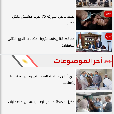
حوادث
ضبط عاطل بحوزته 75 طربة حشيش داخل
قطار...
تعليم
محافظ قنا يعتمد نتيجة امتحانات الدور الثاني
للشهادة...
آخر الموضوعات
في أولى جولاته الميدانية.. وكيل صحة قنا
يتفقد...
وكيل ” صحة قنا ” يتابع الإستقبال والعمليات...