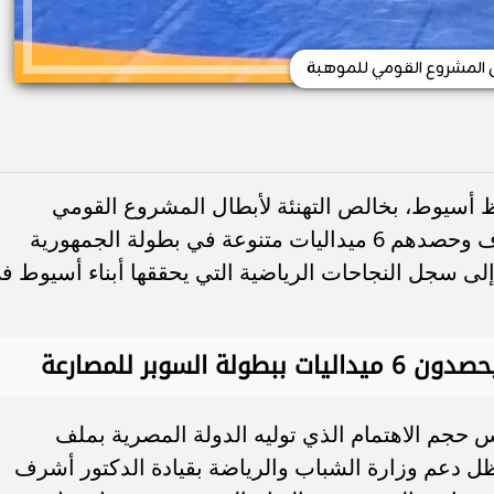
 المشروع القومي للموهبة
فظ أسيوط، بخالص التهنئة لأبطال المشروع القومي
للموهبة بالمحافظة، عقب تألقهم المشرف وحصدهم 6 ميداليات متنوعة في بطولة الجمهورية
لى سجل النجاحات الرياضية التي يحققها أبناء أسيوط ف
سوبر للمصارعة
 حجم الاهتمام الذي توليه الدولة المصرية بملف
ل دعم وزارة الشباب والرياضة بقيادة الدكتور أشرف