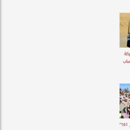
كة
باب
ضمن التدريب المشترك ”صقر 161”