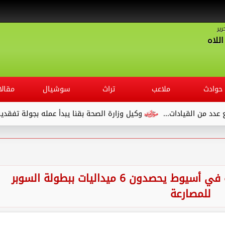
رير
للاه
حوادث
ملاعب
تراث
سوشيال
مقالا
دات...
وكيل وزارة الصحة بقنا يبدأ عمله بجولة تفقدية لديوان الم
أبطال المشروع القومي للموهبة في أسيوط يحصدون 6 ميداليات ببطولة السوبر
للمصارعة