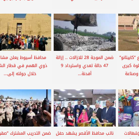
كابيتانو”
ضمن الموجة 28 للازالات .. إزالة
محافظ أسيوط يعلن مشار
طوة كبرى
47 حالة تعدي واسترداد 9
ذوي الهمم في قطار الش
وصناعة
أفدنة...
خلال جولته إلى...
إشغالات
نائب محافظ الأقصر يشهد حفل