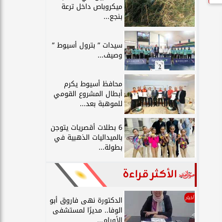
ميكروباص داخل ترعة
بنجع...
سيدات ” بترول أسيوط ”
وصيف...
محافظ أسيوط يكرم
أبطال المشروع القومي
للموهبة بعد...
6 بطلات أقصريات يتوجن
بالميداليات الذهبية في
بطولة...
الأكثر قراءة
أخبار
الدكتورة نهى فاروق أبو
الوفا.. مديرًا لمستشفى
الأورام...