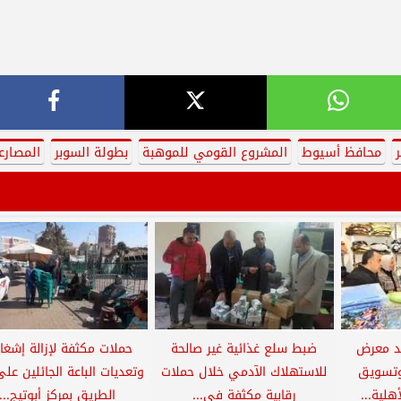
محافظ أسيوط
المشروع القومي للموهبة
بطولة السوبر
المصارع
د معرض
ضبط سلع غذائية غير صالحة
حملات مكثفة لإزالة إشغا
 وتسويق
للاستهلاك الآدمي خلال حملات
وتعديات الباعة الجائلين عل
هلية...
رقابية مكثفة في...
الطريق بمركز أبوتيج...