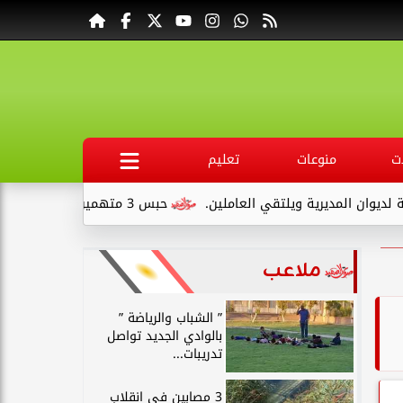
ت
منوعات
تعليم
ديرية ويلتقي العاملين.
حبس 3 متهمين 15 يومًا علي ذمةالتحقيقات بتهمة التنقيب عن الآثار داخل...
ملاعب
” الشباب والرياضة ”
بالوادي الجديد تواصل
تدريبات...
3 مصابين في انقلاب