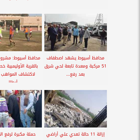
محافظ أسيوط يشهد اصطفاف
محافظ أسيوط: مشروع ”
51 مركبة ومعدة تابعة لحي شرق
بالقرية الأوليمبية خ
بعد رفع...
لاكتشاف المواهب 
أبطال...
إزالة 11 حالة تعدي علي أراضي
حملة مكبرة لرفع ال