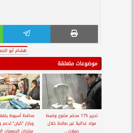
هشام أبو النصر
موضوعات متعلقة
تحرير 175 محضر متنوع وضبط
محافظ أسيوط يتفق
مواد غذائية غير صالحة خلال
وبازار ”كيان” لدعم
حملات...
منتجات الجمعيات الأ