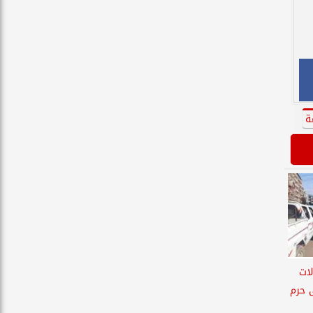
ة
لات
ى حرم