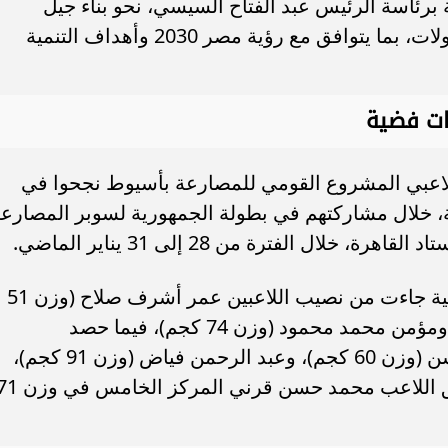
ة برئاسة الرئيس عبد الفتاح السيسي، نحو بناء جيل
رياضي قادر على المنافسة وتحقيق البطولات، بما يتوافق مع رؤية مصر 2030 وأهداف التنمية
ن لاعبي المشروع القومي للمصارعة بأسيوط نجحوا في
ية و3 ميداليات فضية، خلال مشاركتهم في بطولة الجمهورية لسوبر المصارع
لال الفترة من 28 إلى 31 يناير الماضي.
وأشار المحافظ، إلى أن الميداليات الذهبية جاءت من نصيب اللاعبين عمر أشرف صلاح (وزن 51
كجم)، وزياد حجاج محمد (وزن 61 كجم)، ومؤمن محمد محمود (وزن 74 كجم)، فيما حصد
الميداليات الفضية كل من حسن علي حسن (وزن 60 كجم)، وعبد الرحمن فياض (وزن 91 كجم)،
وزياد جابر قرني (وزن 48 كجم)، كما حقق اللاعب محمد حسن قرني المركز ال