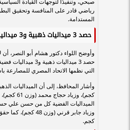
صبحي، وتنفيذًا لتوجهات القيادة السياسي
المستدامة.
حصد 3 ميداليات ذهبية و3 ميداليات فضية
وأوضح اللواء دكتور هشام أبو النصر، أ
حصد 3 ميداليات ذهب
التي نظمها الاتحاد المصري للمصارعة باستاد القاهرة، خ
كجم.