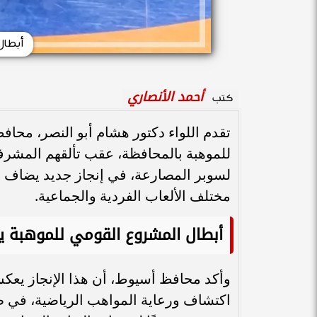
أبطال
أحمد الأنصاري
كتب
تقدم اللواء دكتور هشام أبو النصر، محا
لسوبر المصارعة، في إنجاز جديد يضاف إ
مختلف الألعاب الفردية والجماعية.
أبطال المشروع القومي للموهبة يحصدون 6 ميداليات ببطولة ال
وأكد محافظ أسيوط، أن هذا الإنجاز يعكس
اكتشاف ورعاية المواهب الرياضية، في ظ