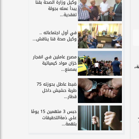
وكيل وزارة الصحة بقنا
يبدأ عمله بجولة
تفقدية...
في أول اجتماعاته ..
وكيل صحة قنا يناقش...
مصرع عاملين في انفجار
خزان مواد كيميائية
ة،
بمصنع...
ضبط عاطل بحوزته 75
طربة حشيش داخل
قطار...
حبس 3 متهمين 15 يومًا
علي ذمةالتحقيقات
خامس في وزن 71
بتهمة...