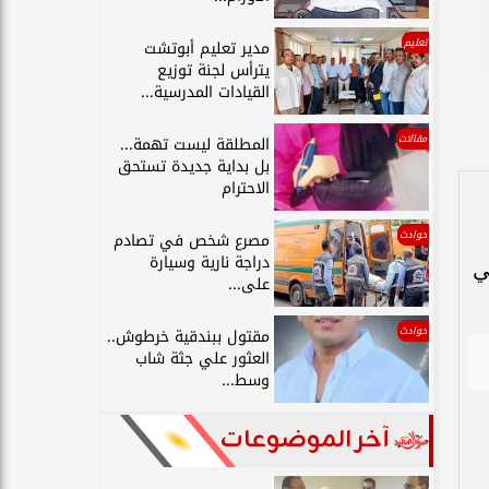
تعليم
مدير تعليم أبوتشت
يترأس لجنة توزيع
القيادات المدرسية...
مقالات
المطلقة ليست تهمة...
بل بداية جديدة تستحق
الاحترام
حوادث
مصرع شخص في تصادم
دراجة نارية وسيارة
ي
على...
حوادث
مقتول ببندقية خرطوش..
العثور علي جثة شاب
وسط...
آخر الموضوعات