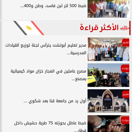
ضبط 500 لتر لبن فاسد، وطن و400...
الأكثر قراءة
تعليم
مدير تعليم أبوتشت يترأس لجنة توزيع القيادات
المدرسية...
حوادث
مصرع عاملين في انفجار خزان مواد كيميائية
بمصنع...
تعليم
أول رد من جامعة قنا بعد شكوي ...
حوادث
ضبط عاطل بحوزته 75 طربة حشيش داخل
قطار...