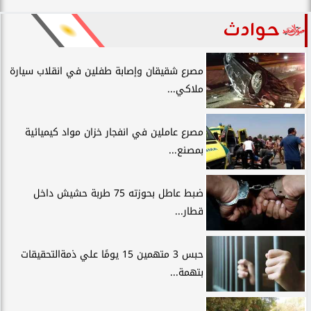
حوادث
مصرع شقيقان وإصابة طفلين في انقلاب سيارة
ملاكي...
مصرع عاملين في انفجار خزان مواد كيميائية
بمصنع...
ضبط عاطل بحوزته 75 طربة حشيش داخل
قطار...
حبس 3 متهمين 15 يومًا علي ذمةالتحقيقات
بتهمة...