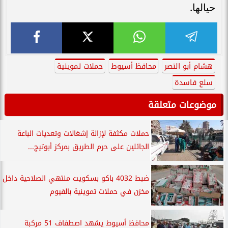
حيالها.
هشام أبو النصر
محافظ أسيوط
حملات تموينية
سلع فاسدة
موضوعات متعلقة
حملات مكثفة لإزالة إشغالات وتعديات الباعة
الجائلين على حرم الطريق بمركز أبوتيج...
ضبط 4032 باكو بسكويت منتهي الصلاحية داخل
مخزن في حملات تموينية بالفيوم
محافظ أسيوط يشهد اصطفاف 51 مركبة