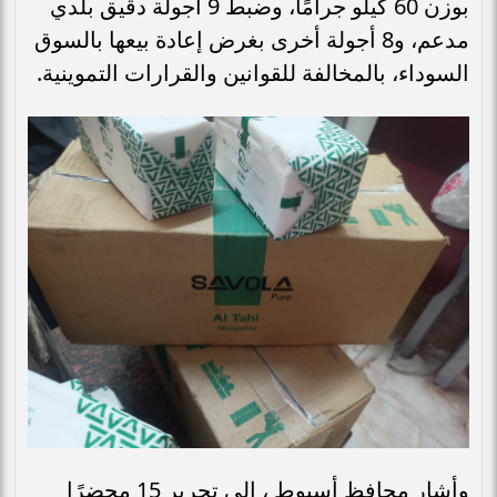
بوزن 60 كيلو جرامًا، وضبط 9 أجولة دقيق بلدي
مدعم، و8 أجولة أخرى بغرض إعادة بيعها بالسوق
السوداء، بالمخالفة للقوانين والقرارات التموينية.
وأشار محافظ أسيوط ، إلى تحرير 15 محضرًا