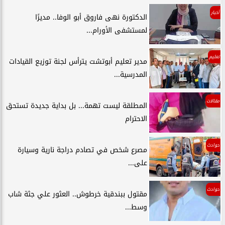
أخبار
الدكتورة نهى فاروق أبو الوفا.. مديرًا
لمستشفى الأورام...
تعليم
مدير تعليم أبوتشت يترأس لجنة توزيع القيادات
المدرسية...
مقالات
المطلقة ليست تهمة... بل بداية جديدة تستحق
الاحترام
حوادث
مصرع شخص في تصادم دراجة نارية وسيارة
على...
حوادث
مقتول ببندقية خرطوش.. العثور علي جثة شاب
وسط...