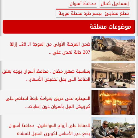
إسماعيل كمال
محافظ أسوان
قطع مفاجئ بجسر طرد محطة قورتة
موضوعات متعلقة
ضمن المرحلة الأولى من الموجة الـ 28.. إزالة
207 حالة تعدى علي...
بمناسبة شهرر مضان.. محافظ أسوان يوجه بغلق
المنافذ التى يقل تخفيض الأسعار...
السيطرة على حريق بعوامة تابعة لمطعم على
كورنيش النيل بأسوان دون إصابات...
للحفاظ على أرواح المواطنين.. محافظ أسوان
يضع حجر الأساس لكوبرى السيل للمشاة