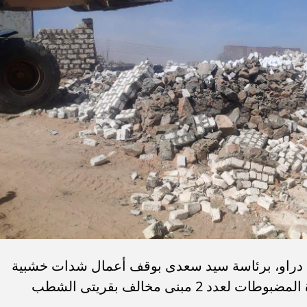
نة دراو، برئاسة سيد سعدى بوقف أعمال شدات خشبية
لمخالفات البناء بدون تراخيص ، ومصادرة المضبوطات لعدد 2 مبنى مخالف بقريتى الشطب