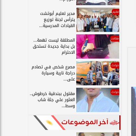
تعليم
مدير تعليم أبوتشت
يترأس لجنة توزيع
القيادات المدرسية...
مقالات
المطلقة ليست تهمة...
بل بداية جديدة تستحق
الاحترام
حوادث
مصرع شخص في تصادم
دراجة نارية وسيارة
على...
حوادث
مقتول ببندقية خرطوش..
العثور علي جثة شاب
وسط...
آخر الموضوعات