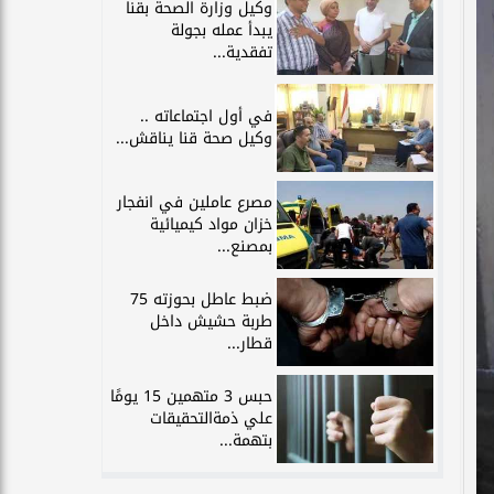
وكيل وزارة الصحة بقنا
يبدأ عمله بجولة
تفقدية...
في أول اجتماعاته ..
وكيل صحة قنا يناقش...
مصرع عاملين في انفجار
خزان مواد كيميائية
بمصنع...
ضبط عاطل بحوزته 75
طربة حشيش داخل
قطار...
حبس 3 متهمين 15 يومًا
علي ذمةالتحقيقات
بتهمة...