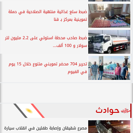
ضبط سلع غذائية منتهية الصلاحية في حملة
تموينية بمركز بـ قنا
ضبط صاحب محطة استولي على 2.2 مليون لتر
سولار و 100 ألف...
تحرير 704 محضر تمويني متنوع خلال 15 يوم
في الفيوم
حوادث
مصرع شقيقان وإصابة طفلين في انقلاب سيارة