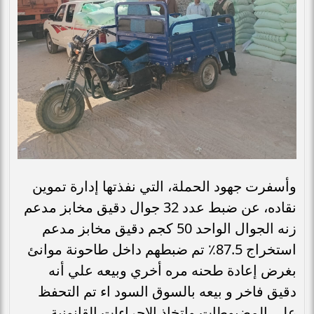
وأسفرت جهود الحملة، التي نفذتها إدارة تموين
نقاده، عن ضبط عدد 32 جوال دقيق مخابز مدعم
زنه الجوال الواحد 50 كجم دقيق مخابز مدعم
استخراج 87.5٪ تم ضبطهم داخل طاحونة موانئ
بغرض إعادة طحنه مره أخري وبيعه علي أنه
دقيق فاخر و بيعه بالسوق السود اء تم التحفظ
على المضبوطات واتخاذ الإجراءات القانونية