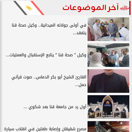
آخر الموضوعات
في أولى جولاته الميدانية.. وكيل صحة قنا
يتفقد...
وكيل ” صحة قنا ” يتابع الإستقبال والعمليات...
القارئ الشيخ أبو بكر الدماس.. صوت قرآني
حمل...
أول رد من جامعة قنا بعد شكوي ...
مصرع شقيقان وإصابة طفلين في انقلاب سيارة