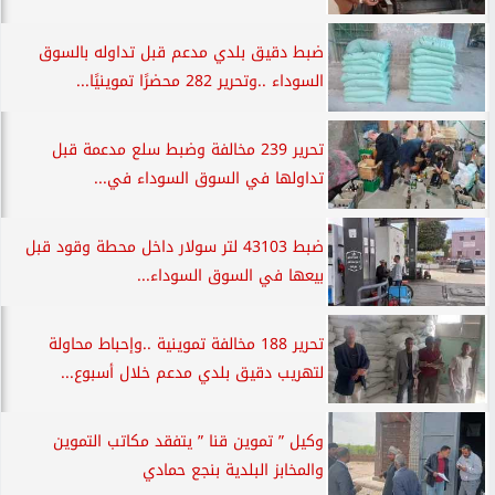
ضبط دقيق بلدي مدعم قبل تداوله بالسوق
السوداء ..وتحرير 282 محضرًا تموينيًا...
تحرير 239 مخالفة وضبط سلع مدعمة قبل
تداولها في السوق السوداء في...
ضبط 43103 لتر سولار داخل محطة وقود قبل
بيعها في السوق السوداء...
تحرير 188 مخالفة تموينية ..وإحباط محاولة
لتهريب دقيق بلدي مدعم خلال أسبوع...
وكيل ” تموين قنا ” يتفقد مكاتب التموين
والمخابز البلدية بنجع حمادي