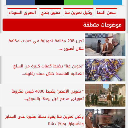
حسن القط
وكيل تموين قنا
دقيق بلدي
السوق السوداء
موضوعات متعلقة
تحرير 298 مخالفة تموينية في حملات مكثفة
خلال أسبوع بـ...
”تموين قنا” يضبط كميات كبيرة من السلع
الغذائية الفاسدة خلال حملة رقابية...
” تموين الأقصر” يضبط 4000 كيس مكرونة
تموينى مدعم قبل بيعها بالسوق...
وكيل تموين قنا يقود حملة مكبرة على المخابز
والأسواق بمركز دشنا