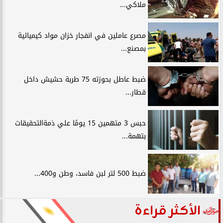
ملاكي...
مصرع عاملين في انفجار خزان مواد كيميائية
بمصنع...
ضبط عاطل بحوزته 75 طربة حشيش داخل
قطار...
حبس 3 متهمين 15 يومًا علي ذمةالتحقيقات
بتهمة...
ضبط 500 لتر لبن فاسد، وطن و400...
الأكثر قراءة