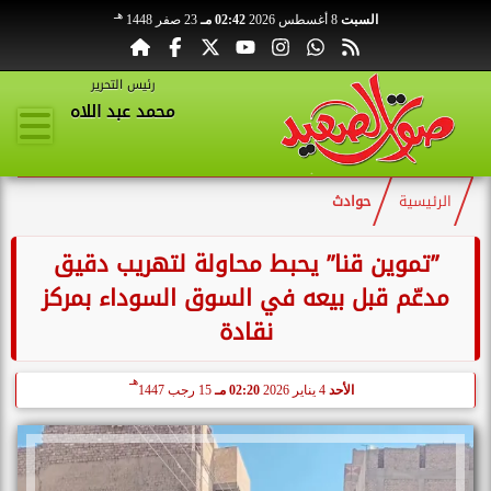
هـ
السبت
8 أغسطس 2026
02:42 مـ
23 صفر 1448
رئيس التحرير
محمد عبد اللاه
الرئيسية
حوادث
”تموين قنا” يحبط محاولة لتهريب دقيق
مدعّم قبل بيعه في السوق السوداء بمركز
نقادة
هـ
الأحد
4 يناير 2026
02:20 مـ
15 رجب 1447