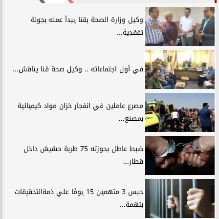
وكيل وزارة الصحة بقنا يبدأ عمله بجولة
تفقدية...
في أول اجتماعاته .. وكيل صحة قنا يناقش...
مصرع عاملين في انفجار خزان مواد كيميائية
بمصنع...
ضبط عاطل بحوزته 75 طربة حشيش داخل
قطار...
حبس 3 متهمين 15 يومًا علي ذمةالتحقيقات
بتهمة...