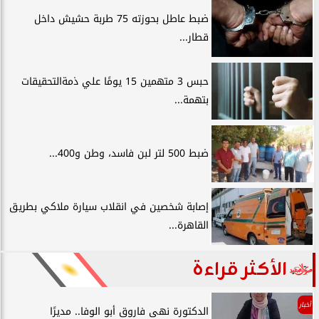
ضبط عاطل بحوزته 75 طربة حشيش داخل
قطار...
حبس 3 متهمين 15 يومًا علي ذمةالتحقيقات
بتهمة...
ضبط 500 لتر لبن فاسد، وطن و400...
إصابة شخصين في انقلاب سيارة ملاكي بطريق
القاهرة...
الأكثر قراءة
أخبار
الدكتورة نهى فاروق أبو الوفا.. مديرًا