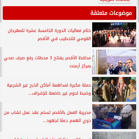
موضوعات متعلقة
ختام فعاليات الدورة الخامسة عشرة للمهرجان
القومي للتحطيب في الأقصر
محافظ الأقصر يفتتح 3 محطات رفع صرف صحي
بمركز أرمنت
حملة مكبرة لمداهمة أماكن الذبح غير الشرعية
وضبط لحوم غير خاضعة للإشراف...
مديرية العمل بالأقصر تسلم عقد عمل لشاب من
ذوي الهمم دعمًا لجهود...