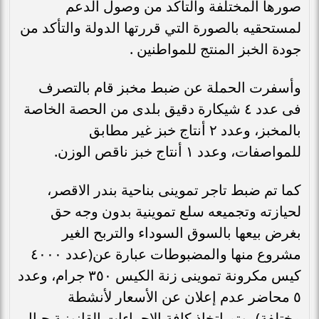
صورها المختلفة والتأكد من وصول الدعم
لمستحقيه بالصورة التي قررتها الدولة والتأكد من
جودة الخبز المنتج للمواطنين .
وأسفرت الحملة عن ضبط مخبز قام بالتصرف
فى عدد ٤ شيكارة دقيق بلدى من الحصة الخاصة
بالمخبز، وعدد ٢ أنتاج خبز غير مطابق
للمواصفات، وعدد ١ أنتاج خبز ناقص الوزن.
كما تم ضبط تاجر تموينى بناحية بندر الاقصر،
لحيازته وتجميعه سلع تموينية بدون وجه حق
بغرض بيعها بالسوق السوداء والتربح الغير
مشروع منها والمضبوطات عبارة عن(عدد ٤٠٠٠
كيس مكرونة تموينى زنة الكيس ٣٥٠ جرام، وعدد
٥ محاضر عدم إعلان عن الأسعار لأنشطة
مختلفة)، وتم اتخاذ كافة الإجراءات القانونية حيال