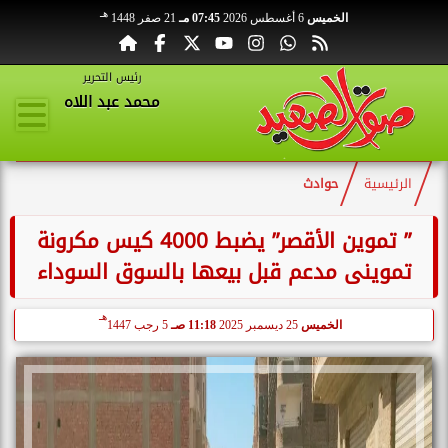
هـ
الخميس
6 أغسطس 2026
07:45 مـ
21 صفر 1448
رئيس التحرير
محمد عبد اللاه
الرئيسية
حوادث
” تموين الأقصر” يضبط 4000 كيس مكرونة
تموينى مدعم قبل بيعها بالسوق السوداء
هـ
الخميس
25 ديسمبر 2025
11:18 صـ
5 رجب 1447