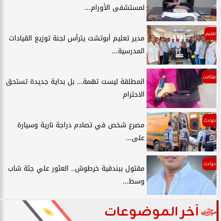
لمستشفى الأورام...
تعليم
مدير تعليم أبوتشت يترأس لجنة توزيع القيادات
المدرسية...
مقالات
المطلقة ليست تهمة... بل بداية جديدة تستحق
الاحترام
حوادث
مصرع شخص في تصادم دراجة نارية وسيارة
على...
حوادث
مقتول ببندقية خرطوش.. العثور علي جثة شاب
وسط...
آخر الموضوعات