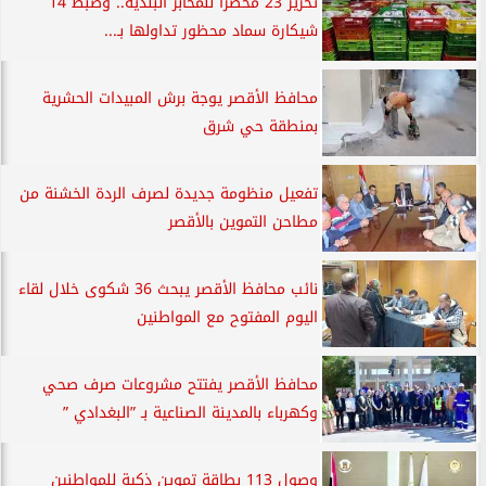
تحرير 23 محضرًا للمخابز البلدية.. وضبط 14
شيكارة سماد محظور تداولها بـ...
محافظ الأقصر يوجة برش المبيدات الحشرية
بمنطقة حي شرق
تفعيل منظومة جديدة لصرف الردة الخشنة من
مطاحن التموين بالأقصر
نائب محافظ الأقصر يبحث 36 شكوى خلال لقاء
اليوم المفتوح مع المواطنين
محافظ الأقصر يفتتح مشروعات صرف صحي
وكهرباء بالمدينة الصناعية بـ ”البغدادي ”
وصول 113 بطاقة تموين ذكية للمواطنين