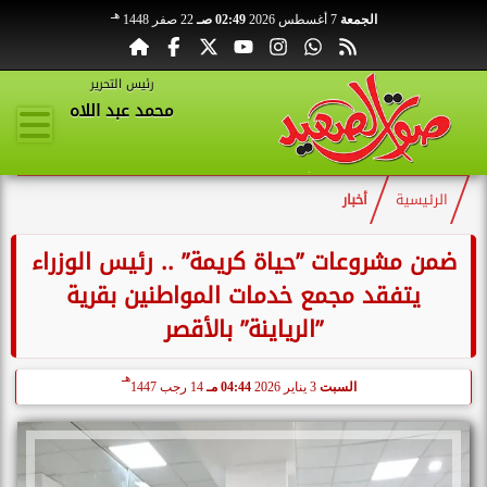
هـ
الجمعة
7 أغسطس 2026
02:49 صـ
22 صفر 1448
رئيس التحرير
محمد عبد اللاه
الرئيسية
أخبار
ضمن مشروعات ”حياة كريمة” .. رئيس الوزراء
يتفقد مجمع خدمات المواطنين بقرية
”الرياينة” بالأقصر
هـ
السبت
3 يناير 2026
04:44 مـ
14 رجب 1447