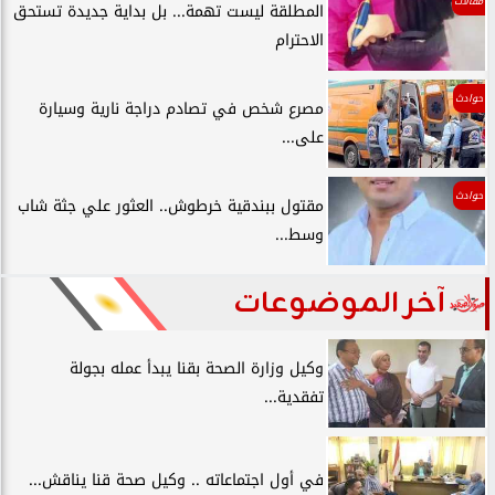
مقالات
المطلقة ليست تهمة... بل بداية جديدة تستحق
الاحترام
حوادث
مصرع شخص في تصادم دراجة نارية وسيارة
على...
حوادث
مقتول ببندقية خرطوش.. العثور علي جثة شاب
وسط...
آخر الموضوعات
وكيل وزارة الصحة بقنا يبدأ عمله بجولة
تفقدية...
في أول اجتماعاته .. وكيل صحة قنا يناقش...