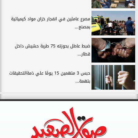
مصرع عاملين في انفجار خزان مواد كيميائية
بمصنع...
ضبط عاطل بحوزته 75 طربة حشيش داخل
قطار...
حبس 3 متهمين 15 يومًا علي ذمةالتحقيقات
بتهمة...