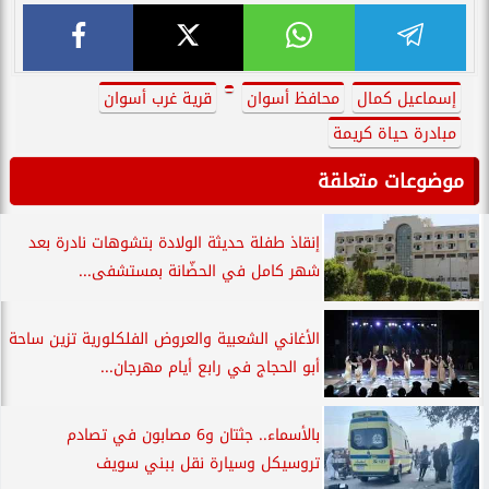
إسماعيل كمال
محافظ أسوان
قرية غرب أسوان
مبادرة حياة كريمة
موضوعات متعلقة
إنقاذ طفلة حديثة الولادة بتشوهات نادرة بعد
شهر كامل في الحضّانة بمستشفى...
الأغاني الشعبية والعروض الفلكلورية تزين ساحة
أبو الحجاج في رابع أيام مهرجان...
بالأسماء.. جثتان و6 مصابون في تصادم
تروسيكل وسيارة نقل ببني سويف