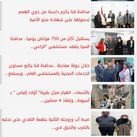
محافظ قنا يكرم دارسة من ذوي الهمم
لحصولها على شهادة محو الأمية
يستقبل أكثر من 750 مواطن يوميا.. محافظ
المنيا يتفقد مستشفى “الراعي...
خلال جولة مفاجئة ..محافظ قنا يتابع مستوى
الخدمات الصحية بالمستشفى العام.. ويستمع...
بالأسماء.. انهيار منزل بقرية” أولاد إلياس ” بـ
أسيوط.. وإنقاذ 4 مصابين...
ضبط أب وزوجته الثانية بتهمة التعدي على نجليه
بالضرب والحرق في...