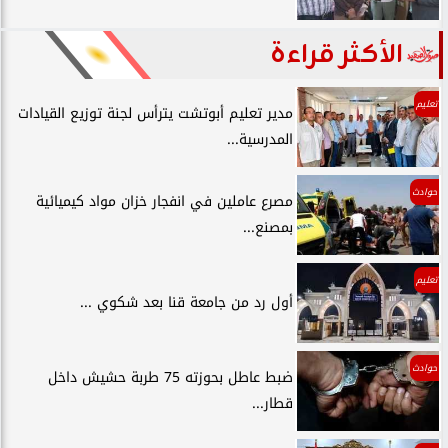
الأكثر قراءة
تعليم
مدير تعليم أبوتشت يترأس لجنة توزيع القيادات
المدرسية...
حوادث
مصرع عاملين في انفجار خزان مواد كيميائية
بمصنع...
تعليم
أول رد من جامعة قنا بعد شكوي ...
حوادث
ضبط عاطل بحوزته 75 طربة حشيش داخل
قطار...