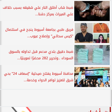
ضبط شاب أطلق النار علي شقيقه بسبب خلااف
علي الميراث بمركز دشنا...
فريق طبي بجامعة أسيوط ينجح في استئصال
”كيس سحائي” وإصلاح عيوب...
ضبط دقيق بلدي مدعم قبل تداوله بالسوق
السوداء ..وتحرير 282 محضرًا تموينيًا...
محافظ أسيوط يفتتح صيدلية ”إسعاف 24” بحي
شرق لتعزيز توافر الدواء وخدمة...