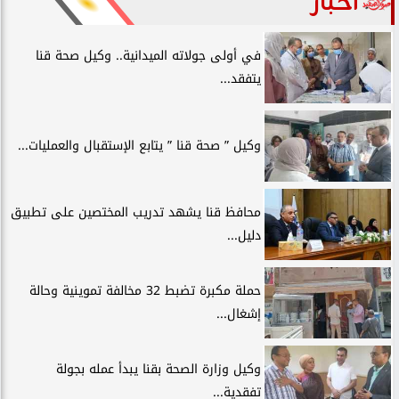
أخبار
في أولى جولاته الميدانية.. وكيل صحة قنا
يتفقد...
وكيل ” صحة قنا ” يتابع الإستقبال والعمليات...
محافظ قنا يشهد تدريب المختصين على تطبيق
دليل...
حملة مكبرة تضبط 32 مخالفة تموينية وحالة
إشغال...
وكيل وزارة الصحة بقنا يبدأ عمله بجولة
تفقدية...