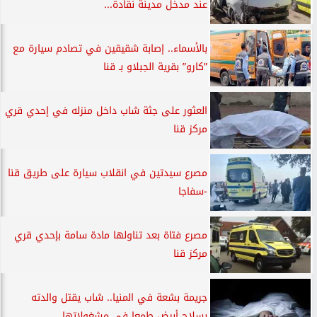
عند مدخل مدينة نقادة...
بالأسماء.. إصابة شقيقين في تصادم سيارة مع
”كارو” بقرية الجبلاو بـ قنا
العثور على جثة شاب داخل منزله في إحدي قري
مركز قنا
مصرع سيدتين في انقلاب سيارة على طريق قنا
-سفاجا
مصرع فتاة بعد تناولها مادة سامة بإحدي قري
مركز قنا
جريمة بشعة في المنيا.. شاب يقتل والدته
بسلاح أبيض طمعا في مشغولاتها...