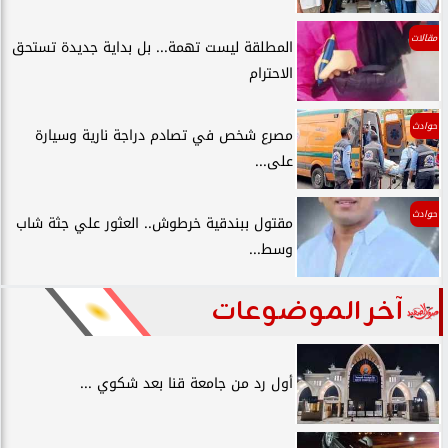
مقالات
المطلقة ليست تهمة... بل بداية جديدة تستحق
الاحترام
حوادث
مصرع شخص في تصادم دراجة نارية وسيارة
على...
حوادث
مقتول ببندقية خرطوش.. العثور علي جثة شاب
وسط...
آخر الموضوعات
أول رد من جامعة قنا بعد شكوي ...