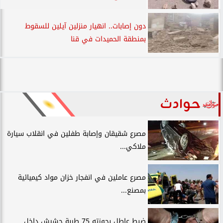
دون إصابات.. انهيار منزلين آيلين للسقوط
بمنطقة الحميدات في قنا
حوادث
مصرع شقيقان وإصابة طفلين في انقلاب سيارة
ملاكي...
مصرع عاملين في انفجار خزان مواد كيميائية
بمصنع...
ضبط عاطل بحوزته 75 طربة حشيش داخل