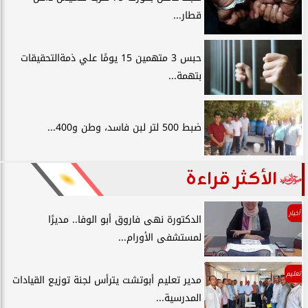
قطار...
حبس 3 متهمين 15 يومًا علي ذمةالتحقيقات
بتهمة...
ضبط 500 لتر لبن فاسد، وطن و400...
الأكثر قراءة
أخبار
الدكتورة نهى فاروق أبو الوفا.. مديرًا
لمستشفى الأورام...
تعليم
مدير تعليم أبوتشت يترأس لجنة توزيع القيادات
المدرسية...