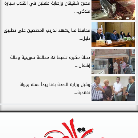
مصرع شقيقان وإصابة طفلين في انقلاب سيارة
ملاكي...
محافظ قنا يشهد تدريب المختصين على تطبيق
دليل...
حملة مكبرة تضبط 32 مخالفة تموينية وحالة
إشغال...
وكيل وزارة الصحة بقنا يبدأ عمله بجولة
تفقدية...