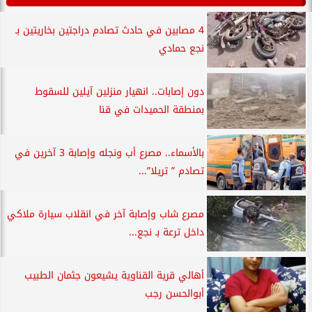
4 مصابين في حادث تصادم دراجتين بخاريتين بـ
نجع حمادي
دون إصابات.. انهيار منزلين آيلين للسقوط
بمنطقة الحميدات في قنا
بالأسماء.. مصرع أب ونجله وإصابة 3 آخرين في
تصادم ” تريلا”...
مصرع شاب وإصابة آخر في انقلاب سيارة ملاكي
داخل ترعة بـ نجع...
أهالي قرية القناوية يشيعون جثمان الطبيب
أبوالحسن رجب