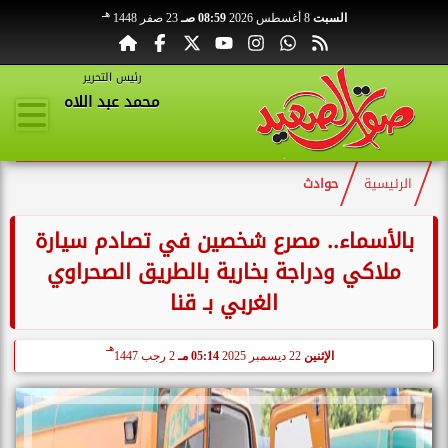
هـ
السبت
8 أغسطس 2026
08:59 صـ
23 صفر 1448
رئيس التحرير
محمد عبد اللاه
الرئيسية
حوادث
بالأسماء.. مصرع شخصين في تصادم سيارة
ملاكي ودراجة بخارية بالطريق الصحراوي
الغربي بـ قنا
هـ
الإثنين
22 ديسمبر 2025
05:14 مـ
2 رجب 1447