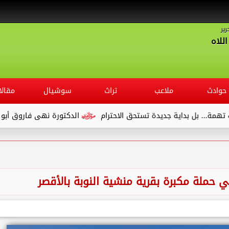
رير
للاه
حوادث
ملاعب
تراث
سوشيال
مقالا
اية جديدة تستحق الاحترام
الدكتورة نهى فاروق أبو الوفا.. مديرًا