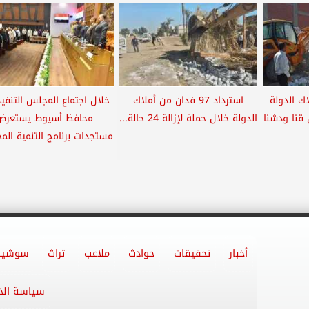
اك الدولة
استرداد 97 فدان من أملاك
خلال اجتماع المجلس التنفيذ
 قنا ودشنا
الدولة خلال حملة لإزالة 24 حالة...
محافظ أسيوط يستعرض
مستجدات برنامج التنمية المحل
أخبار
تحقيقات
حوادث
ملاعب
تراث
سوشيا
سياسة ال