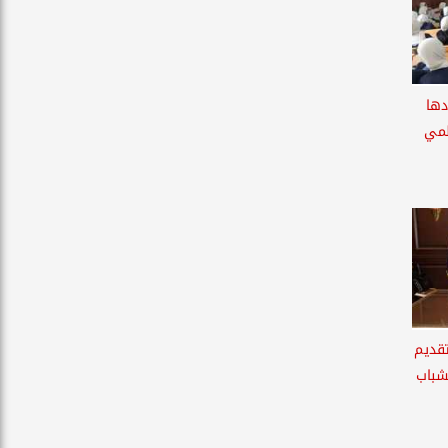
دها
لمي
تقديم
لشباب