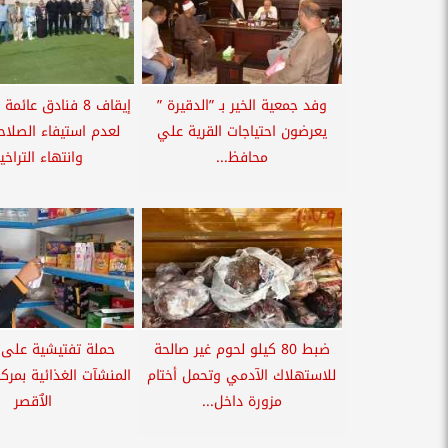
وفد جمعية الخير بـ ”الدقيرة ”
إيقاف 8 فنادق عائ
يعرضون احتياجات القرية علي
لعدم استيفاء الصلاحي
محافظ...
وانتهاء التراخ
ضبط 80 كيلو لحوم غير صالحة
حملة تفتيشية على 
للاستهلاك الآدمي وتحمل أختام
المنشآت الغذائية بمرك
مزورة داخل...
الاٌقصر