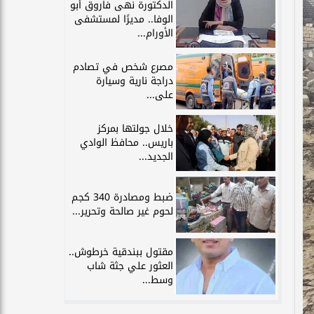
الدكتورة نهى فاروق أبو
الوفا.. مديرًا لمستشفى
الأورام...
مصرع شخص في تصادم
دراجة نارية وسيارة
على...
خلال جولتها بمركز
باريس.. محافظ الوادي
الجديد...
ضبط ومصادرة 340 كجم
لحوم غير صالحة وتحرير...
مقتول ببندقية خرطوش..
العثور علي جثة شاب
وسط...