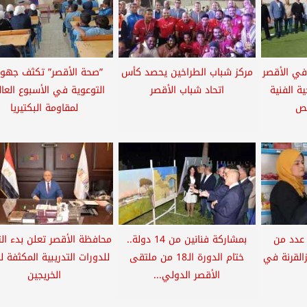
مة في الأقصر
مركز شباب الطراخين يحصد كأس
”صحة الأقصر” تكثف جهو
ة الفنية
اتحاد شباب الأقصر
التوعوية في الأسبوع العا
يص
لمقاومة البكتيريا
عدد من
بمشاركة فنانين من 14 دولة..
محافظة الأقصر تعلن بدء ال
زالقرنة في
ختام الدورة الـ18 من ملتقى
للدورات التدريبية المكثفة 
الأقصر الدولي...
الخريجين