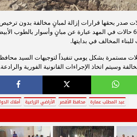
جهود الحملة عن إزالة عدد 6 حالات صدر بحقها قرارات إزالة لمبانٍ مخالفة بدون ترخيص
من الجهات المختصة، بالإضافة إلى إزالة 6 حالات في المهد عبارة عن مبانٍ وأسوار بالطوب الأب
بناء المخالف في بدايتها.
لات مستمرة بشكل يومي تنفيذاً لتوجيهات السيد محافظ
الفة وسيتم اتخاذ الإجراءات القانونية الفورية والرادعة.
عبد المطلب عمارة
محافظ الأقصر
الأراضي الزراعية
أملاك الدول