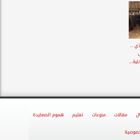
ي ..
ية...
ل
مقالات
منوعات
تعليم
هموم الصعايدة
خصوصية