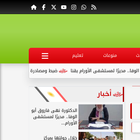
ت
منوعات
تعليم
 لمستشفى الأورام بقنا
ضبط ومصادرة 340 كجم لحوم غير صالحة وتحرير 39 مخالفة في المنيا
أخبار
الدكتورة نهى فاروق أبو
الوفا.. مديرًا لمستشفى
الأورام...
خلال جولتها بمركز