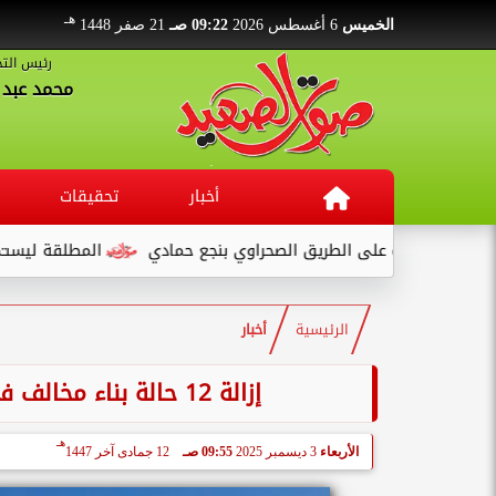
هـ
الخميس
6 أغسطس 2026
09:22 صـ
21 صفر 1448
رئيس التح
محمد عبد ا
أخبار
تحقيقات
 على الطريق الصحراوي بنجع حمادي
المطلقة ليست تهمة... بل بد
الرئيسية
أخبار
إزالة 12 حالة بناء مخالف في حملة مكبرة بقرية منشية النوبة بالأقصر
هـ
الأربعاء
3 ديسمبر 2025
09:55 صـ
12 جمادى آخر 1447