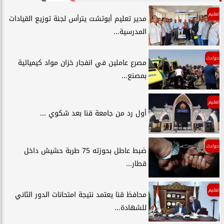
تعليم
مدير تعليم أبوتشت يترأس لجنة توزيع القيادات
المدرسية...
حوادث
مصرع عاملين في انفجار خزان مواد كيميائية
بمصنع...
تعليم
أول رد من جامعة قنا بعد شكوي ...
حوادث
ضبط عاطل بحوزته 75 طربة حشيش داخل
قطار...
تعليم
محافظ قنا يعتمد نتيجة امتحانات الدور الثاني
للشهادة...