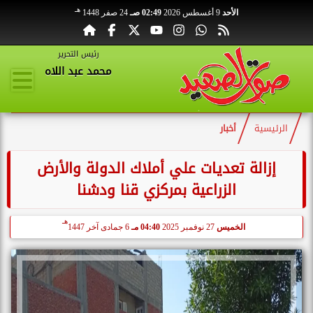
هـ
الأحد
9 أغسطس 2026
02:49 صـ
24 صفر 1448
رئيس التحرير
محمد عبد اللاه
الرئيسية
أخبار
إزالة تعديات علي أملاك الدولة والأرض
الزراعية بمركزي قنا ودشنا
هـ
الخميس
27 نوفمبر 2025
04:40 مـ
6 جمادى آخر 1447