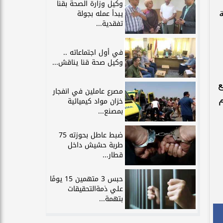
وكيل وزارة الصحة بقنا
يبدأ عمله بجولة
تفقدية...
في أول اجتماعاته ..
وكيل صحة قنا يناقش...
ع
مصرع عاملين في انفجار
م
خزان مواد كيميائية
بمصنع...
ضبط عاطل بحوزته 75
طربة حشيش داخل
قطار...
حبس 3 متهمين 15 يومًا
علي ذمةالتحقيقات
بتهمة...