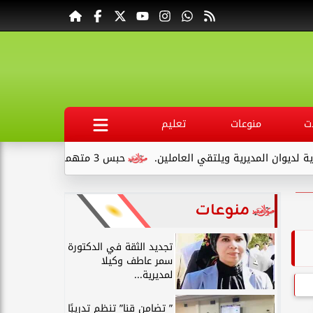
ت
منوعات
تعليم
 المديرية ويلتقي العاملين.
حبس 3 متهمين 15 يومًا علي ذمةالتحقيقات بتهمة التنقيب عن الآثار داخل...
منوعات
تجديد الثقة في الدكتورة
سمر عاطف وكيلا
لمديرية...
” تضامن قنا” تنظم تدريبًا