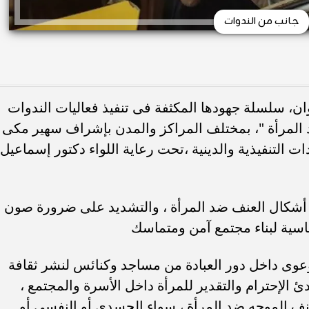
جانب من الندوات
، سلسلة جهودها المكثفة فى تنفيذ فعاليات الندوات
المرأة "، بمختلف المراكز والمدن بإشراف سهير مكى
ات التنفيذية والدينية ،تحت رعاية اللواء دكتور إسماعيل
أشكال العنف ضد المرأة ، والتشديد على ضرورة صون
ساسية لبناء مجتمع آمن ومتماسك
وعوى داخل دور العبادة من مساجد وكنائس لنشر ثقافة
دئ الإحترام والتقدير للمرأة داخل الأسرة والمجتمع ،
العنف الموجه ضد المرأة ، سواء الجسدى أو النفسى أو