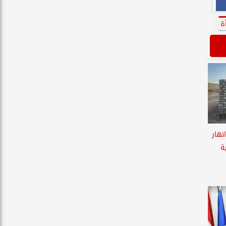
ة
نهار
ة