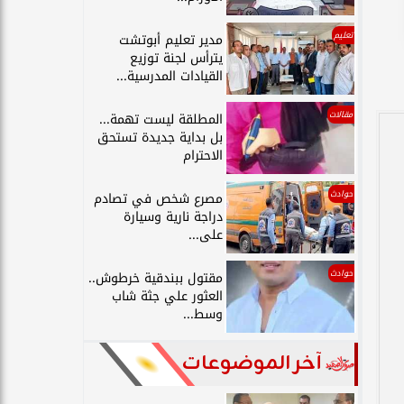
تعليم
مدير تعليم أبوتشت
يترأس لجنة توزيع
القيادات المدرسية...
مقالات
المطلقة ليست تهمة...
بل بداية جديدة تستحق
الاحترام
حوادث
مصرع شخص في تصادم
دراجة نارية وسيارة
على...
حوادث
مقتول ببندقية خرطوش..
العثور علي جثة شاب
وسط...
آخر الموضوعات