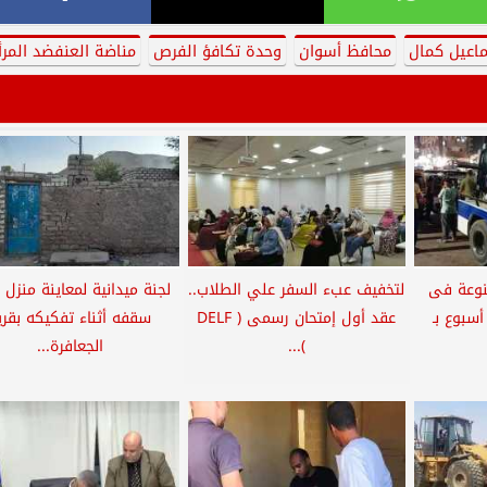
اعيل كمال
محافظ أسوان
وحدة تكافؤ الفرص
مناضة العنفضد المرأ
ة متنوعة فى
لتخفيف عبء السفر علي الطلاب..
لجنة ميدانية لمعاينة منزل ا
سبوع بـ
عقد أول إمتحان رسمى ( DELF
سقفه أثناء تفكيكه بقري
)...
الجعافرة...