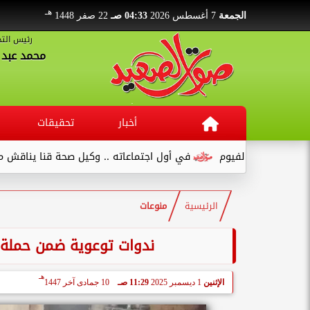
هـ
الجمعة
7 أغسطس 2026
04:33 صـ
22 صفر 1448
رئيس التح
محمد عبد ا
أخبار
تحقيقات
صنع بالفيوم
في أول اجتماعاته .. وكيل صحة قنا يناقش مع عدد من 
الرئيسية
منوعات
ندوات توعوية ضمن حملة 
هـ
الإثنين
1 ديسمبر 2025
11:29 صـ
10 جمادى آخر 1447