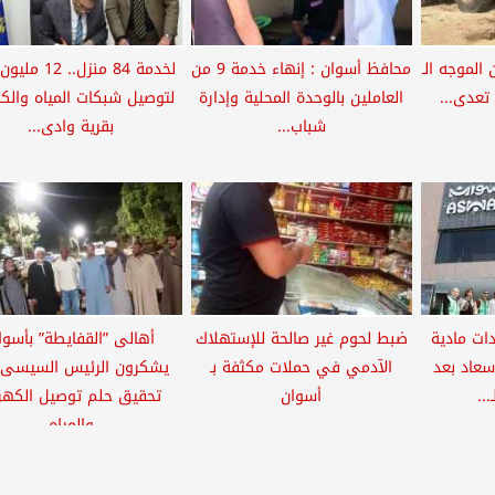
الموجه الـ
محافظ أسوان : إنهاء خدمة 9 من
لخدمة 84 منزل.. 2
العاملين بالوحدة المحلية وإدارة
لتوصيل شبكات المياه والكه
شباب...
بقرية وادى...
ات مادية
ضبط لحوم غير صالحة للإستهلاك
أهالى ”القفايطة” بأسوا
سعاد بعد
الآدمي في حملات مكثفة بـ
يشكرون الرئيس السيسى 
..
أسوان
تحقيق حلم توصيل الكهرب
والمياه