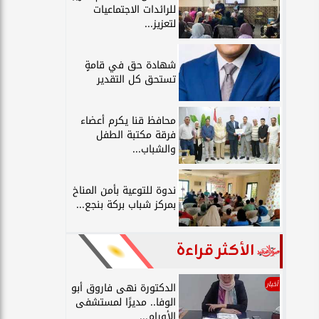
للرائدات الاجتماعيات
لتعزيز...
شهادة حق في قامةٍ
تستحق كل التقدير
محافظ قنا يكرم أعضاء
فرقة مكتبة الطفل
والشباب...
ندوة للتوعية بأمن المناخ
بمركز شباب بركة بنجع...
الأكثر قراءة
أخبار
الدكتورة نهى فاروق أبو
الوفا.. مديرًا لمستشفى
الأورام...