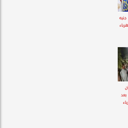
1 مليون جنيه
رباء
ن
بعد
اء