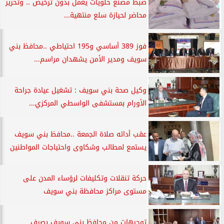
ضبط مصنع حلويات يعمل بدون ترخيص .. وتحرير
محاضر لحيازة سلع منتهية...
فوز 389 أساسي و195 احتياطي ..محافظ بني
سويف ومدير الأمن يشهدان مراسم...
وكيل صحة بني سويف : تشغيل عيادة جراحة
الأورام بمستشفى الواسطي المركزي...
عقب أدائه صلاة الجمعة ..محافظ بني سويف
يستمع لمطالب وشكاوى واحتياجات المواطنين
حركة تنقلات وتكليفات لرؤساء المدن على
مستوى مراكز محافظة بني سويف
توجيهات من محافظ بني سويف بصرف