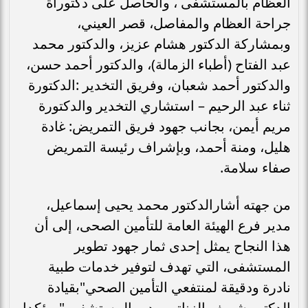
العظام بالمستشفى ، والحاصل على دكتوراة
جراحة العظام والمفاصل، قصر العيني،
وبمشاركة الدكتور هشام عزيز، والدكتور محمد
عبد الفتاح (أطباء الزمالة)، والدكتور أحمد حسن،
والدكتور أحمد شعبان، وفريق التخدير :الدكتورة
ثناء عبد الرحيم – استشاري التخدير والدكتورة
مريم أيمن، بجانب جهود فريق التمريض: غادة
هليل، ومنة أحمد، وبإشراف رئيسة التمريض
صفاء سلامة.
من جهته أشارالدكتور محمد يحيى إسماعيل،
مدير فرع الهيئة العامة للتأمين الصحى، إلى أن
هذا النجاح يمثل إحدى ثمار جهود تطوير
المستشفى، التي تهدف لتوفير خدمات طبية
نادرة ودقيقة لمنتفعي التأمين الصحي"بقيادة
الدكتور شريف الزناتي مدير المستشفى " مؤكدا