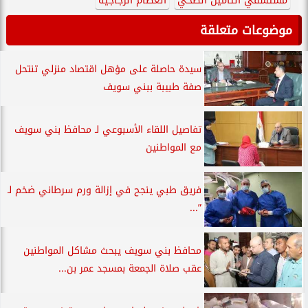
مستشفي التأمين الصحي
العظام الزجاجية
موضوعات متعلقة
سيدة حاصلة على مؤهل اقتصاد منزلي تنتحل
صفة طبيبة ببني سويف
تفاصيل اللقاء الأسبوعي لـ محافظ بني سويف
مع المواطنين
فريق طبي ينجح في إزالة ورم سرطاني ضخم لـ
”...
محافظ بني سويف يبحث مشاكل المواطنين
عقب صلاة الجمعة بمسجد عمر بن...