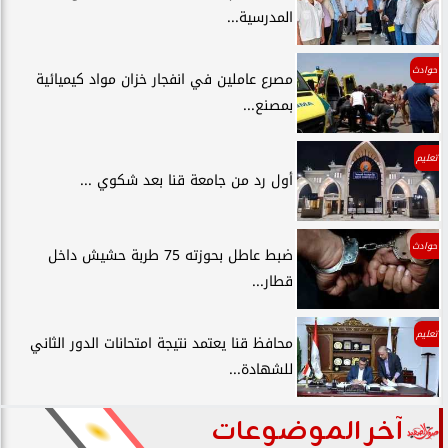
المدرسية...
حوادث
مصرع عاملين في انفجار خزان مواد كيميائية
بمصنع...
تعليم
أول رد من جامعة قنا بعد شكوي ...
حوادث
ضبط عاطل بحوزته 75 طربة حشيش داخل
قطار...
تعليم
محافظ قنا يعتمد نتيجة امتحانات الدور الثاني
للشهادة...
آخر الموضوعات