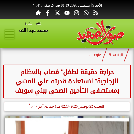
هـ
الأحد
9 أغسطس 2026
03:39 صـ
24 صفر 1448
رئيس التحرير
محمد عبد اللاه
الرئيسية
منوعات
جراجة دقيقة لطفل” مُصاب بالعظام
الزجاجية” لاستعادة قدرته علي المشي
بمستشفى التأمين الصحي ببني سويف
هـ
السبت
22 نوفمبر 2025
02:14 مـ
1 جمادى آخر 1447