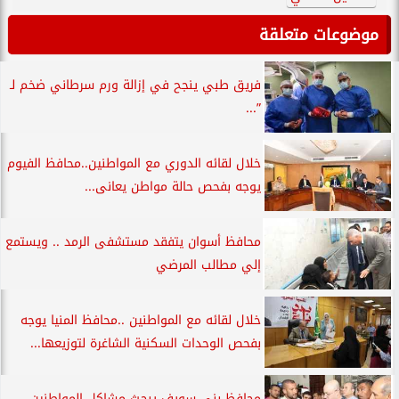
موضوعات متعلقة
فريق طبي ينجح في إزالة ورم سرطاني ضخم لـ
”...
خلال لقائه الدوري مع المواطنين..محافظ الفيوم
يوجه بفحص حالة مواطن يعانى...
محافظ أسوان يتفقد مستشفى الرمد .. ويستمع
إلي مطالب المرضي
خلال لقائه مع المواطنين ..محافظ المنيا يوجه
بفحص الوحدات السكنية الشاغرة لتوزيعها...
محافظ بني سويف يبحث مشاكل المواطنين