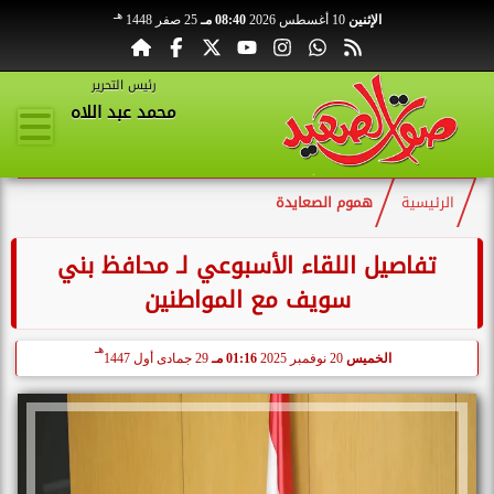
هـ
الإثنين
10 أغسطس 2026
08:40 مـ
25 صفر 1448
رئيس التحرير
محمد عبد اللاه
الرئيسية
هموم الصعايدة
تفاصيل اللقاء الأسبوعي لـ محافظ بني
سويف مع المواطنين
هـ
الخميس
20 نوفمبر 2025
01:16 مـ
29 جمادى أول 1447