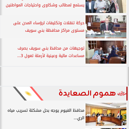
يستمع لمطالب وشكاوى واحتياجات المواطنين
حركة تنقلات وتكليفات لرؤساء المدن على
مستوى مراكز محافظة بني سويف
توجيهات من محافظ بني سويف بصرف
مساعدات مالية وعينية لأرملة تعول 3...
هموم الصعايدة
محافظ الفيوم يوجه بحل مشكلة تسريب مياه
الري...