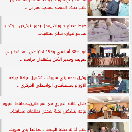
عقب صلاة الجمعة بمسجد عمر بن...
ضبط مصنع حلويات يعمل بدون ترخيص .. وتحرير
محاضر لحيازة سلع منتهية...
فوز 389 أساسي و195 احتياطي ..محافظ بني
سويف ومدير الأمن يشهدان مراسم...
وكيل صحة بني سويف : تشغيل عيادة جراحة
الأورام بمستشفى الواسطي المركزي...
خلال لقائه الدوري مع المواطنين..محافظ الفيوم
يوجه بتشكيل لجنة لفحص تظلمات مسابقة...
عقب أدائه صلاة الجمعة ..محافظ بني سويف