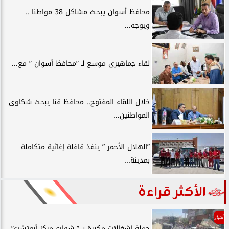
محافظ أسوان يبحث مشاكل 38 مواطنا ..
ويوجه...
لقاء جماهيرى موسع لـ ”محافظ أسوان ” مع...
خلال اللقاء المفتوح.. محافظ قنا يبحث شكاوى
المواطنين...
”الهلال الأحمر ” ينفذ قافلة إغاثية متكاملة
بمدينة...
الأكثر قراءة
أخبار
حملة إشغالات مكبرة بـ ” شوارع مركز أبوتشت”...