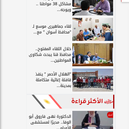
مشاكل 38 مواطنا ..
ويوجه...
لقاء جماهيرى موسع لـ
”محافظ أسوان ” مع...
خلال اللقاء المفتوح..
محافظ قنا يبحث شكاوى
المواطنين...
”الهلال الأحمر ” ينفذ
قافلة إغاثية متكاملة
بمدينة...
الأكثر قراءة
أخبار
الدكتورة نهى فاروق أبو
الوفا.. مديرًا لمستشفى
الأورام...