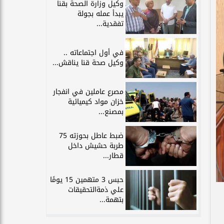
وكيل وزارة الصحة بقنا
يبدأ عمله بجولة
تفقدية...
في أول اجتماعاته ..
وكيل صحة قنا يناقش...
مصرع عاملين في انفجار
خزان مواد كيميائية
بمصنع...
ضبط عاطل بحوزته 75
طربة حشيش داخل
قطار...
حبس 3 متهمين 15 يومًا
علي ذمةالتحقيقات
بتهمة...