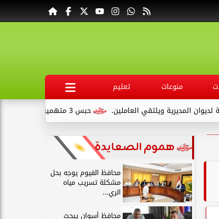
ت
منوعات
تعليم
قي العاملين.
حبس 3 متهمين 15 يومًا علي ذمةالتحقيقات بتهمة التنقيب عن الآثار داخل...
هموم الصعايدة
محافظ الفيوم يوجه بحل
مشكلة تسريب مياه
الري...
محافظ أسوان يبحث