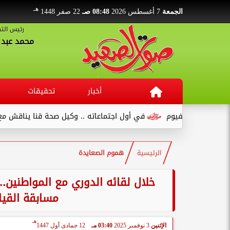
هـ
الجمعة
7 أغسطس 2026
08:48 صـ
22 صفر 1448
رئيس التح
محمد عبد ا
أخبار
تحقيقات
في أول اجتماعاته .. وكيل صحة قنا يناقش مع عدد من القيادات...
الرئيسية
هموم الصعايدة
خلال لقائه الدوري مع المواطنين
مسابقة القياد
هـ
الإثنين
3 نوفمبر 2025
03:40 مـ
12 جمادى أول 1447