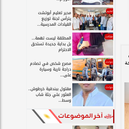
تعليم
مدير تعليم أبوتشت
يترأس لجنة توزيع
القيادات المدرسية...
مقالات
المطلقة ليست تهمة...
بل بداية جديدة تستحق
الاحترام
ة
حوادث
مصرع شخص في تصادم
دراجة نارية وسيارة
على...
حوادث
مقتول ببندقية خرطوش..
العثور علي جثة شاب
وسط...
آخر الموضوعات