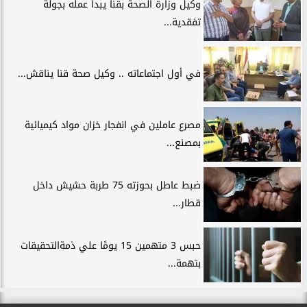
وكيل وزارة الصحة بقنا يبدأ عمله بجولة
تفقدية...
في أول اجتماعاته .. وكيل صحة قنا يناقش...
مصرع عاملين في انفجار خزان مواد كيميائية
بمصنع...
ضبط عاطل بحوزته 75 طربة حشيش داخل
قطار...
حبس 3 متهمين 15 يومًا علي ذمةالتحقيقات
بتهمة...