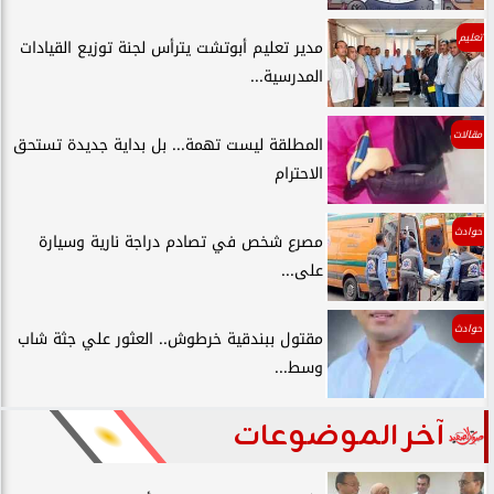
تعليم
مدير تعليم أبوتشت يترأس لجنة توزيع القيادات
المدرسية...
مقالات
المطلقة ليست تهمة... بل بداية جديدة تستحق
الاحترام
حوادث
مصرع شخص في تصادم دراجة نارية وسيارة
على...
حوادث
مقتول ببندقية خرطوش.. العثور علي جثة شاب
وسط...
آخر الموضوعات