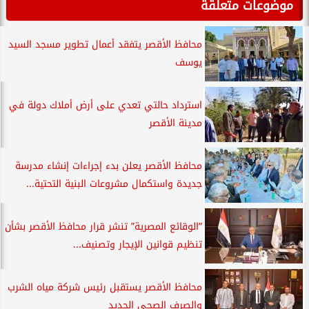
موضوعات متعلقة
محافظ الأقصر يتفقد أعمال تطوير مسجد السيد
يوسف
استرداد حالتي تعدي على أرض أملاك دولة في
مدينة الأقصر
محافظ الأقصر يعلن بدء إجراءات إنشاء مدرسة
جديدة واستكمال مشروعات البنية التحتية...
”الوقائع المصرية” تنشر قرار محافظ الأقصر بشأن
تنظيم قوانين الإيجار وتصنيف...
محافظ الأقصر يستقبل رئيس شركة مياه الشرب
والصرف الصحي الجديد