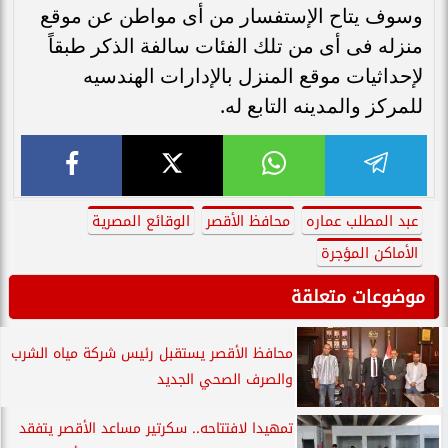
وسوف يتاح الإستفسار من أى مواطن عن موقع
منزله فى أى من تلك الفئات سالفة الذكر طبقاً
لإحداثيات موقع المنزل بالإدارات الهندسيه
للمركز والمدينه التابع له.
عبد المطلب عماره
محافظ الأقصر
الوقائع المصرية
الأماكن المؤجرة
موضوعات متعلقة
محافظ الأقصر يستقبل رئيس شركة مياه الشرب
والصرف الصحي الجديد
تمهيدا لافتتاحه.. سكرتير مساعد الأقصر يتفقد