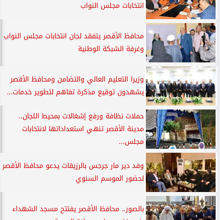
انتخابات مجلس النواب
محافظ الأقصر يتفقد لجان انتخابات مجلس النواب
وغرفة الشبكة الوطنية
وزيرا التعليم العالي والتضامن ومحافظ الأقصر
يشهدون توقيع مذكرة تفاهم لتطوير خدمات...
حملات نظافة ورفع إشغالات بمحيط اللجان..
مدينة الأقصر تنهي استعداداتها لانتخابات
مجلس...
وفد دير مار جرجس بالرزيقات يدعو محافظ الأقصر
لحضور الموسم السنوي
بالصور.. محافظ الأقصر يفتتح مسجد الشهداء