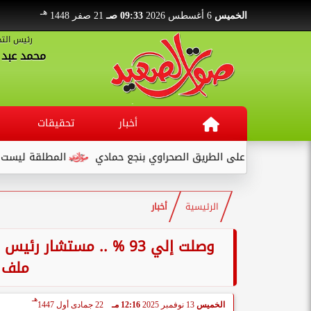
هـ
الخميس
6 أغسطس 2026
09:33 صـ
21 صفر 1448
رئيس التح
محمد عبد ا
أخبار
تحقيقات
ة على الطريق الصحراوي بنجع حمادي
المطلقة ليست تهمة... بل ب
الرئيسية
أخبار
وصلت إلي 93 % .. مستش
ملف ت
هـ
الخميس
13 نوفمبر 2025
12:16 مـ
22 جمادى أول 1447