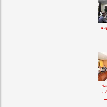
وسم
ماع
داء
.