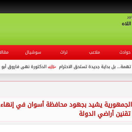
رير
للاه
حوادث
ملاعب
تراث
سوشيال
مقالا
داية جديدة تستحق الاحترام
الدكتورة نهى فاروق أبو الوفا.. مديرً
ار رئيس الجمهورية يشيد بجهود محافظة أسوان في إنهاء
قنين أراضي الدولة