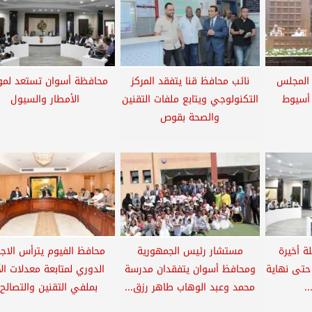
 المجلس
نائب محافظ قنا يتفقد المركز
محافظة أسوان تستعد لم
 أسيوط
التكنولوجي ويتابع ملفات التقنين
الأمطار والسيول
والصحة بقوص
ة أخيرة
مستشار رئيس الجمهورية
محافظ الفيوم يترأس الاجت
حتى نهاية
ومحافظ أسوان يتفقدان مدرسة
الدوري لمتابعة معدلات الآ
.
محمد وعبد الوهاب طاهر رزق...
بملفي التقنين والتصالح..