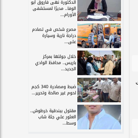
الدكتورة نهى فاروق أبو
الوفا.. مديرًا لمستشفى
الأورام...
مصرع شخص في تصادم
دراجة نارية وسيارة
على...
خلال جولتها بمركز
باريس.. محافظ الوادي
الجديد...
ضبط ومصادرة 340 كجم
لحوم غير صالحة وتحرير...
مقتول ببندقية خرطوش..
العثور علي جثة شاب
وسط...