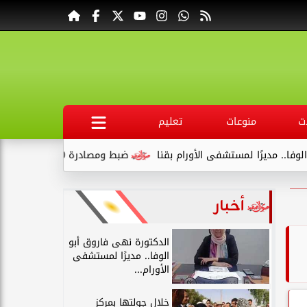
ت
منوعات
تعليم
ا لمستشفى الأورام بقنا
ضبط ومصادرة 340 كجم لحوم غير صالحة وتحرير 39 مخالفة في المنيا
أخبار
الدكتورة نهى فاروق أبو
الوفا.. مديرًا لمستشفى
الأورام...
خلال جولتها بمركز