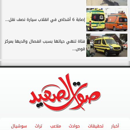
إصابة 6 أشخاص في انقلاب سيارة نصف نقل...
فتاة تنهي حياتها بسبب انفصال والديها بمركز
قوص...
أخبار
تحقيقات
حوادث
ملاعب
تراث
سوشيال