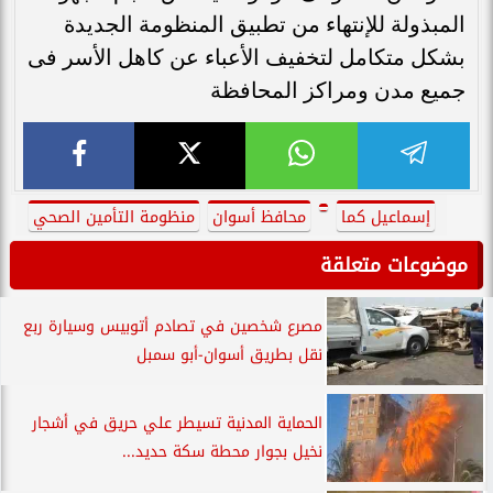
المبذولة للإنتهاء من تطبيق المنظومة الجديدة
بشكل متكامل لتخفيف الأعباء عن كاهل الأسر فى
جميع مدن ومراكز المحافظة
إسماعيل كما
محافظ أسوان
منظومة التأمين الصحي
موضوعات متعلقة
مصرع شخصين في تصادم أتوبيس وسيارة ربع
نقل بطريق أسوان-أبو سمبل
الحماية المدنية تسيطر علي حريق في أشجار
نخيل بجوار محطة سكة حديد...