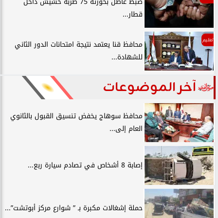
ضبط عاطل بحوزته 75 طربة حشيش داخل
قطار...
تعليم
محافظ قنا يعتمد نتيجة امتحانات الدور الثاني
للشهادة...
آخر الموضوعات
محافظ سوهاج يخفض تنسيق القبول بالثانوي
العام إلى...
إصابة 8 أشخاص في تصادم سيارة ربع...
حملة إشغالات مكبرة بـ ” شوارع مركز أبوتشت”...