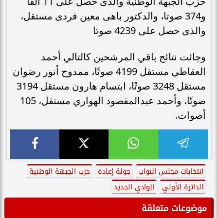
حزب الجبهة الوطنية والذى حصل على 11 ألفا
و374 صوتا، والدكتور باهى معين فردى مستقل،
والذى حصل على 4239 صوتا
وجائت نتائج باقي المرشحين كالتالي أحمد
العقاطي مستقل 4199 صوتًا، ممدوح أنور رضوان
مستقل 3248 صوتًا، ابتسام هارون مستقل 3194
صوتًا، وأحمد عبدالمقصود الهواري مستقل، 105
أصوات.
انتخابات مجلس النواب
جولة إعادة
حزب الجبهة الوطنية
الدائرة الأولي
الوادي الجديد
موضوعات متعلقة