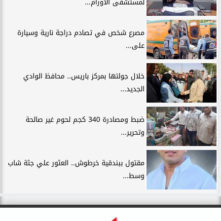
لمستشفى الأورام...
مصرع شخص في تصادم دراجة نارية وسيارة
على...
خلال جولتها بمركز باريس.. محافظ الوادي
الجديد...
ضبط ومصادرة 340 كجم لحوم غير صالحة
وتحرير...
مقتول ببندقية خرطوش.. العثور علي جثة شاب
وسط...