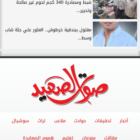
ضبط ومصادرة 340 كجم لحوم غير صالحة
وتحرير...
مقتول ببندقية خرطوش.. العثور علي جثة شاب
وسط...
أخبار
تحقيقات
حوادث
ملاعب
تراث
سوشيال
مقالات
منوعات
تعليم
هموم الصعايدة