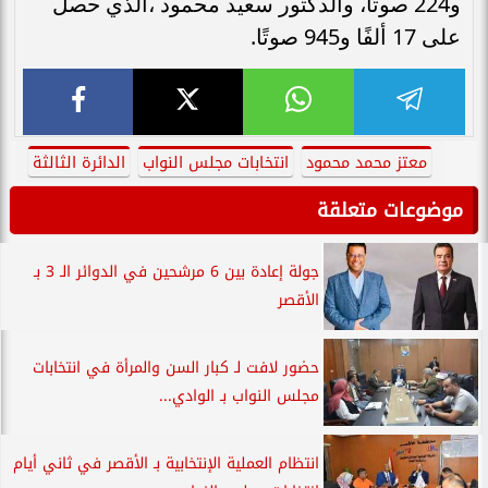
و224 صوتًا، والدكتور سعيد محمود ،الذي حصل
على 17 ألفًا و945 صوتًا.
معتز محمد محمود
انتخابات مجلس النواب
الدائرة الثالثة
موضوعات متعلقة
جولة إعادة بين 6 مرشحين في الدوائر الـ 3 بـ
الأقصر
حضور لافت لـ كبار السن والمرأة في انتخابات
مجلس النواب بـ الوادي...
انتظام العملية الإنتخابية بـ الأقصر في ثاني أيام