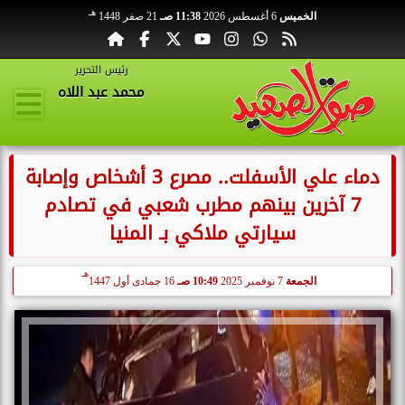
هـ
الخميس
6 أغسطس 2026
11:38 صـ
21 صفر 1448
رئيس التحرير
محمد عبد اللاه
دماء علي الأسفلت.. مصرع 3 أشخاص وإصابة
7 آخرين بينهم مطرب شعبي في تصادم
سيارتي ملاكي بـ المنيا
هـ
الجمعة
7 نوفمبر 2025
10:49 صـ
16 جمادى أول 1447