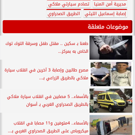
مديرية أمن المنيا
تصادم سيارتي ملاكي
إصابة إسماعيل الليثي
الطريق الصحراوي
موضوعات متعلقة
طعنا بـ سكين .. مقتل طفل وسرقة التوك توك
الخاص به بمركز...
مصرع طالبين وإصابة 3 آخرين في انقلاب سيارة
ملاكي بالطريق الزراعي بـ...
بالأسماء.. 5 مصابين في انقلاب سيارة ملاكي
بالطريق الصحراوي الغربي بـ أسوان
بالأسماء.. 4متوفين و11 مصابا في انقلاب
ميكروباص على الطريق الصحراوي الغربي بـ...